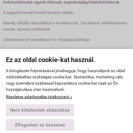
Fodrászbútoraink egyedi stílusuak, ergonómiailag kialakított bútorok.
A
legújabb trendet követő darabok mellett,
állandó, időtálló választékkal is rendelkezünk. Termékeink raktárkészleten
vannak, azonnal szállíthatók.
Üzletünkben ezt személyesen is megtapasztalhatja!
Így mindenki kedvére válogathat!
Ez az oldal cookie-kat használ.
Elérhetőségek

A böngészés folytatásával jóváhagyja, hogy használjunk az oldal
működéséhez szükséges cookie-kat. Statisztikai, marketing célú
www.fodraszbutorok.hu -
Pannonbeauty Kft
-
ÁSZF
-
Adatkezelési tájékoztató
vagy személyre szabással kapcsolatos cookie-kat csak az Ön
hozzájárulása után használunk.
Webáruház készítés
a StartÜzlettel.
Részletes adatkezelési tájékoztató »
Nem kötelezőek elutasítása
Elfogadom az összeset