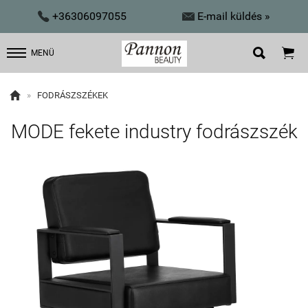


+36306097055
E-mail küldés »


MENÜ

»
FODRÁSZSZÉKEK
MODE fekete industry fodrászszék