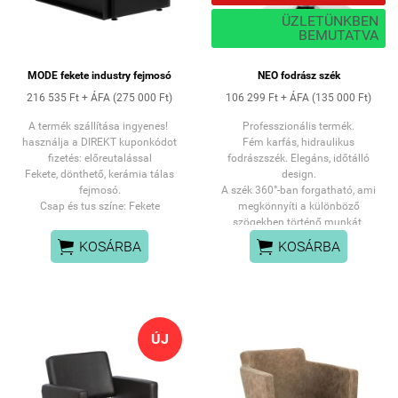
ÜZLETÜNKBEN
BEMUTATVA
MODE fekete industry fejmosó
NEO fodrász szék
216 535 Ft + ÁFA (275 000 Ft)
106 299 Ft + ÁFA (135 000 Ft)
A termék szállítása ingyenes!
Professzionális termék.
használja a DIREKT kuponkódot
Fém karfás, hidraulikus
fizetés: előreutalással
fodrászszék. Elegáns, időtálló
Fekete, dönthető, kerámia tálas
design.
fejmosó.
A szék 360°-ban forgatható, ami
Csap és tus színe: Fekete
megkönnyíti a különböző
szögekben történő munkát.
A pedál felemelésével fixalható a


KOSÁRBA
KOSÁRBA
szék poziciója.
ÚJ