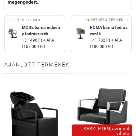
megengedett.:


KÖVETKEZŐ TERMÉK
ELŐZŐ TERMÉK
MODE barna industr
ROMA barna fodrás
y fodrászszék
zszék
131 496 Ft + ÁFA
141 732 Ft + ÁFA
(167 000 Ft)
(180 000 Ft)
AJÁNLOTT TERMÉKEK:
KÉSZLETEN, azonnal
vihető