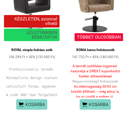
KÉSZLETEN, azonnal
vihető
ÜZLETÜNKBEN
BEMUTATVA
TÖBBET OLCSÓBBAN
ROYAL simpla fodrász szék
ROMA barna fodrászszék
106 299 Ft + ÁFA (135 000 Ft)
141 732 Ft + ÁFA (180 000 Ft)
A termék szállítása ingyenes!
Professzionális termék.
használja a DIREKT kuponkódot
fizetés: előreutalással
Minimalista design szalonok kedvelt széke.
Magas minőségű fodrászszék
Letisztult forma, egyenes vonalak
Az ülésmagasság
50-63 cm
közötti állítható
– még akkor is,
A szék 360°-ban forgatható, ami megkönnyíti a különböző szög
ha az ügyfél a széken ül.
Ez garantálja
az


A pedál felemelésével fixalható a szék poziciója.
KOSÁRBA
KOSÁRBA
ergonomikusabb munkavégzést
,
Jellemzők: 
lehetővé téve a szék
magasságának szabadon
időtálló design,
állíthatóságát mind a vendég,
könnyen tisztítható