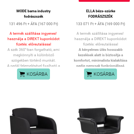
MODE barna industry
ELLA bézs-szürke
fodrászszék
FODRÁSZSZÉK
131 496 Ft + ÁFA (167 000 Ft)
133 071 Ft + ÁFA (169 000 Ft)
A termék szállítása ingyenes!
A termék szállítása ingyenes!
használja a DIREKT kuponkódot
használja a DIREKT kuponkódot
fizetés: előreutalással
fizetés: előreutalással
A szék 360°-ban forgatható, ami
A kényelmes ülés hosszabb
megkönnyíti a különböző
kezelések alatt is biztosítja a
szögekben történő munkát.
komfortot, minimalista kialakítása
A pedál felemelésével fixalható a
pedig nemcsak funkcionálissá,
szék poziciója.
hanem a szalonjának elegáns


KOSÁRBA
KOSÁRBA
megjelenést kölcsönöz.
A tartós hidraulikus emelő
lehetővé teszi az ülés
magasságának zökkenőmentes
állítását 42 és 60 cm között –
még akkor is, amikor a vendég a
székben ül. Ez ergonomikussá
teszi a munkát, és a pozíció
könnyen a vendég és a fodrász
magasságához igazítható. A