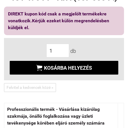
DIREKT kupon kód csak a megjelölt termékekre
vonatkozik.Kérjük ezeket külön megrendelésben
küldjék el.
db

KOSÁRBA HELYEZÉS
Felvitel a kedvencek közé »
Professzionális termék - Vásárlása kizárólag
szakmája, önálló foglalkozása vagy üzleti
tevékenysége körében eljáró személy számára