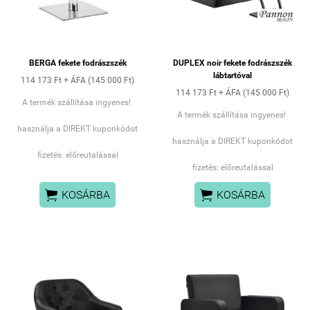
BERGA fekete fodrászszék
DUPLEX noir fekete fodrászszék
lábtartóval
114 173 Ft + ÁFA (145 000 Ft)
114 173 Ft + ÁFA (145 000 Ft)
A termék szállítása ingyenes!
A termék szállítása ingyenes!
használja a DIREKT kuponkódot
használja a DIREKT kuponkódot
fizetés: előreutalással
fizetés: előreutalással


KOSÁRBA
KOSÁRBA