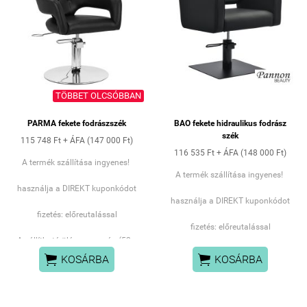
TÖBBET OLCSÓBBAN
PARMA fekete fodrászszék
BAO fekete hidraulikus fodrász
szék
115 748 Ft + ÁFA (147 000 Ft)
116 535 Ft + ÁFA (148 000 Ft)
A termék szállítása ingyenes!
A termék szállítása ingyenes!
használja a DIREKT kuponkódot
használja a DIREKT kuponkódot
fizetés: előreutalással
fizetés: előreutalással
Az állítható ülésmagasság (52–
68 cm) ergonomikus


KOSÁRBA
KOSÁRBA
testhelyzetet biztosít mind a
vendég, mind a fodrász számára.
A háttámla és az ülés közötti
nyílás nemcsak dizájnelem,