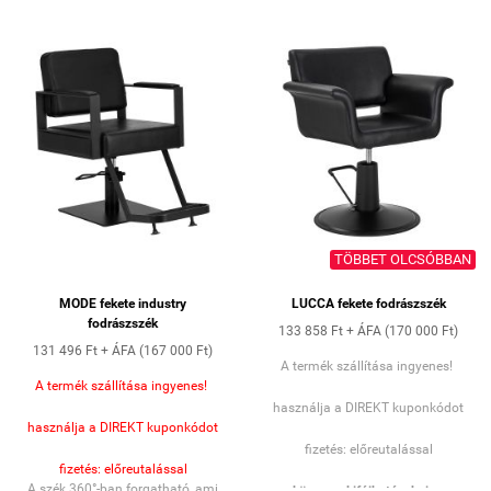
hanem praktikus megoldás is:
megkönnyíti a szék tisztán
tartását a hajvágások közötti
gyors takarítás során. A teljesen
körbeforgatható szerkezet és a
kerek, polírozott talp maximális
stabilitást és könnyű
kezelhetőséget.
TÖBBET OLCSÓBBAN
MODE fekete industry
LUCCA fekete fodrászszék
fodrászszék
133 858 Ft + ÁFA (170 000 Ft)
131 496 Ft + ÁFA (167 000 Ft)
A termék szállítása ingyenes!
A termék szállítása ingyenes!
használja a DIREKT kuponkódot
használja a DIREKT kuponkódot
fizetés: előreutalással
fizetés: előreutalással
A szék 360°-ban forgatható, ami
könnyen kifújható a haj az