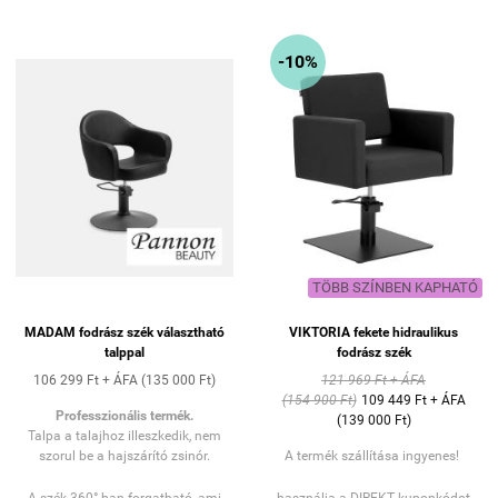
időtálló design,
könnyen tisztítható
textibőr kárpit,
-10%
forgatható és fékezhető
emelő láb
állítható magasságú
üléspozíció.
Szék méretei: 
Hossz: 48,5 cm 
széles: 63 cm 
Min magasság: 45 cm 
Max magasság: 60 cm 
Talp: 45 x 45 cm 
súly: 27,3 kg
TÖBB SZÍNBEN KAPHATÓ
 Max terhelhetőség: 150 kg 
MADAM fodrász szék választható
VIKTORIA fekete hidraulikus
talppal
fodrász szék
106 299 Ft + ÁFA (135 000 Ft)
121 969 Ft + ÁFA
(154 900 Ft)
109 449 Ft + ÁFA
Professzionális termék.
(139 000 Ft)
Talpa a talajhoz illeszkedik, nem
szorul be a hajszárító zsinór.
A termék szállítása ingyenes!
A szék 360°-ban forgatható, ami
használja a DIREKT kuponkódot