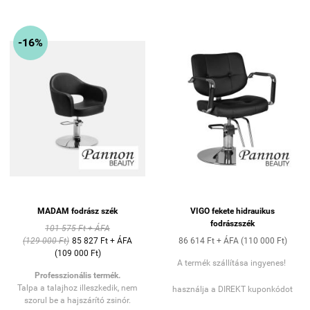
tökéletes tartást ad, miközben a
fodrász hatékonyan dolgozhat. A
hidraulikus magasságállító
rendszer
lehetővé teszi, hogy a
-16%
szék magassága könnyedén
állítható legyen – még akkor is,
ha az ügyfél már a székben
foglal helyet.
MADAM fodrász szék
VIGO fekete hidrauikus
fodrászszék
101 575 Ft + ÁFA
(129 000 Ft)
85 827 Ft + ÁFA
86 614 Ft + ÁFA (110 000 Ft)
(109 000 Ft)
A termék szállítása ingyenes!
Professzionális termék.
Talpa a talajhoz illeszkedik, nem
használja a DIREKT kuponkódot
szorul be a hajszárító zsinór.