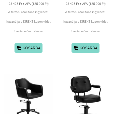
98 425 Ft + ÁFA (125 000 Ft)
98 425 Ft + ÁFA (125 000 Ft)
A termék szállítása ingyenes!
A termék szállítása ingyenes!
használja a DIREKT kuponkódot
használja a DIREKT kuponkódot
fizetés: előreutalással
fizetés: előreutalással
Magas minőségű fodrászszék


KOSÁRBA
KOSÁRBA
Az ülésmagasság 48-60 cm
közötti állítható – még akkor is,
ha az ügyfél a széken ül.
Ez garantálja az
ergonomikusabb munkavégzést ,
lehetővé téve a szék
magasságának szabadon
állíthatóságát mind a vendég,
mind a fodrász magasságához.
A megfelelően profilozott
háttámla szintetikus bőrrel van
kárpitozva,