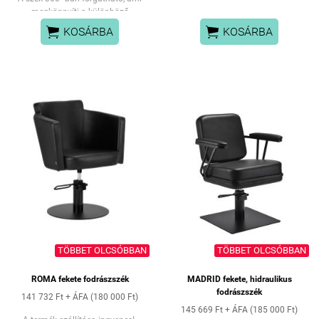
megkönnyíti a különböző
ülőrészből
szögekben történő munkát.


KOSÁRBA
KOSÁRBA
A pedál felemelésével fixalható a
szék poziciója.
TÖBBET OLCSÓBBAN
TÖBBET OLCSÓBBAN
ROMA fekete fodrászszék
MADRID fekete, hidraulikus
fodrászszék
141 732 Ft + ÁFA (180 000 Ft)
145 669 Ft + ÁFA (185 000 Ft)