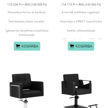
110 236 Ft + ÁFA (140 000 Ft)
114 173 Ft + ÁFA (145 000 Ft)
Klasszikus forma, fa karfával.
A termék szállítása ingyenes!
Természetes, tiszta vonalak.
használja a DIREKT kuponkódot
Igényes és kényelmes kialakítású
fizetés: előreutalással
fodrászszék.
elállás esetén visszaszállítás: 90
Remekül illik a természetes,
EUR+ eredeti csomagolás


KOSÁRBA
KOSÁRBA
jungel hangulatú szalonokhoz és
a klasszikus vonalat képviselő
fodrászatokhoz.