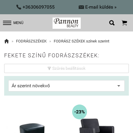


+36306097055
E-mail küldés »


MENÜ

»
FODRÁSZSZÉKEK
»
FODRÁSZ SZÉKEK színek szerint
FEKETE SZÍNŰ FODRÁSZSZÉKEK:
Szűrés beállítások

-23%