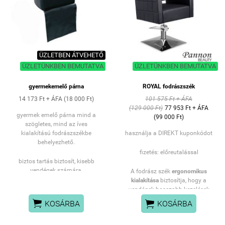
ÜZLETBEN ÁTVEHETŐ
ÜZLETÜNKBEN BEMUTATVA
ÜZLETÜNKBEN BEMUTATVA
gyermekemelő párna
ROYAL fodrászszék
14 173 Ft + ÁFA (18 000 Ft)
101 575 Ft + ÁFA
(129 000 Ft)
77 953 Ft + ÁFA
gyermek emelő párna mind a
(99 000 Ft)
szögletes, mind az íves
kialakítású fodrászszékbe
használja a DIREKT kuponkódot
behelyezhető.
fizetés: előreutalással
biztos tartás biztosít, kisebb
vendégek számára.
A fodrász szék
ergonomikus
kialakítása
biztosítja, hogy a
vendégek hosszabb kezelések
közben is kényelmesen üljenek. A


KOSÁRBA
KOSÁRBA
széles ülőfelület és a
formatervezett háttámla