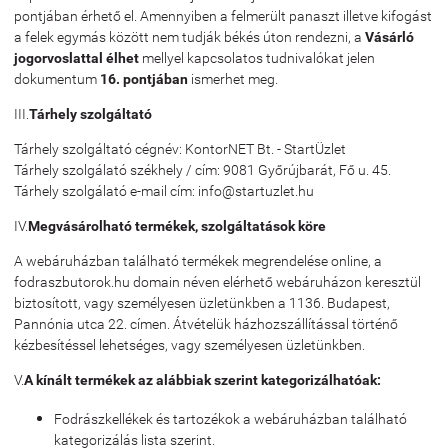
pontjában érhető el. Amennyiben a felmerült panaszt illetve kifogást
a felek egymás között nem tudják békés úton rendezni, a
Vásárló
jogorvoslattal élhet
mellyel kapcsolatos tudnivalókat jelen
dokumentum
16. pontjában
ismerhet meg.
III.
Tárhely szolgáltató
Tárhely szolgáltató cégnév: KontorNET Bt. - StartÜzlet
Tárhely szolgálató székhely / cím: 9081 Győrújbarát, Fő u. 45.
Tárhely szolgálató e-mail cím: info@startuzlet.hu
IV.
Megvásárolható termékek, szolgáltatások köre
A webáruházban található termékek megrendelése online, a
fodraszbutorok.hu domain néven elérhető webáruházon keresztül
biztosított, vagy személyesen üzletünkben a 1136. Budapest,
Pannónia utca 22. címen. Átvételük házhozszállítással történő
kézbesítéssel lehetséges, vagy személyesen üzletünkben.
V.
A kínált termékek az alábbiak szerint kategorizálhatóak:
Fodrászkellékek és tartozékok a webáruházban található
kategorizálás lista szerint.