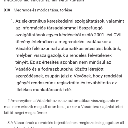
megkötöttnek minősül, az nem kerül iktatásra.
XIV
Megrendelés módosítása, törlése
Az elektronikus kereskedelmi szolgáltatások, valamint
az információs társadalommal összefüggő
szolgáltatások egyes kérdéseiről szóló 2001. évi CVIII.
törvény értelmében a megrendelés leadásakor a
Vásárló felé azonnal automatikus értesítést küldünk,
melyben visszaigazoljuk a rendelés felvételének
tényét. Ez az értesítés azonban nem minősül az
Vásárló és a fodraszbutor.hu között létrejött
szerződésnek, csupán jelzi a Vevőnek, hogy rendelési
igényét rendszerünk regisztrálta és továbbította az
illetékes munkatársunk felé.
2.Amennyiben a Vásárlóhoz ez az automatikus visszaigazoló e-
mail nem érkezik meg 48 órán belül, akkor a Vásárlónak ajánlattételi
kötöttségei megszűnnek.
3.A Vásárlónak a rendelés teljesítésének megkezdéséig jogában áll