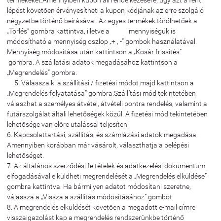
termékeket.Amennyiben kupon áll rendelkezésére, úgy azt a fenti
lépést követően érvényesítheti a kupon kódjának az erre szolgáló
négyzetbe történő beírásával. Az egyes termékek törölhetőek a
„Törlés” gombra kattintva, illetve a mennyiségük is
módosítható a mennyiség oszlop „+ , -” gombok használatával.
Mennyiség módosítása után kattintson a „Kosár frissítés”
gombra. A szállatási adatok megadásához kattintson a
„Megrendelés” gombra.
5. Válassza ki a szállítási / fizetési módot majd kattintson a
„Megrendelés folyatatása” gombra.Szállítási mód tekintetében
válaszhat a személyes átvétel, átvételi pontra rendelés, valamint a
futárszolgálat általi lehetőségek közül. A fizetési mód tekintetében
lehetősége van előre utalással teljesíteni
6. Kapcsolattartási, szállítási és számlázási adatok megadása.
Amennyiben korábban már vásárolt, választhatja a belépési
lehetőséget.
7. Az általános szerződési feltételek és adatkezelési dokumentum
elfogadásával elküldheti megrendelését a „Megrendelés elküldése”
gombra kattintva. Ha bármilyen adatot módosítani szeretne,
válassza a „Vissza a szállítás módosításához” gombot.
8. A megrendelés elküldését követően a megadott e-mail címre
visszaigazolást kap a megrendelés rendszerünkbe történő