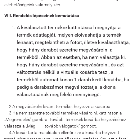
elérhetőségeink valamelyikén.
VIII. Rendelés lépéseinek bemutatása
A kiválasztott termékre kattintással megnyitja a
termék adatlapját, melyen elolvashatja a termék
leírását, megtekintheti a fotóit, illetve kiválaszthatja,
hogy hány darabot szeretne megvásárolni a
termékből. Abban az esetben, ha nem választja ki,
hogy hány darabot szeretne megvásárolni, és azt
változtatás nélkül a virtuális kosárba teszi, a
termékből automatikusan 1 darab kerül kosárba, ha
pedig a darabszámot megváltoztatja, akkor a
választásának megfelelő mennyiségű.
2.A megvásárolni kívánt terméket helyezze a kosárba
3.Ha nem szeretne további terméket vásárolni, kattintson a
„Megrendelés” gombra. További termékek kosárba helyezéséhez
válassza a „Még tovább válogatok” gombot.
4.A kosár tartalma oldalon ellenőrizze a kosárba helyezett