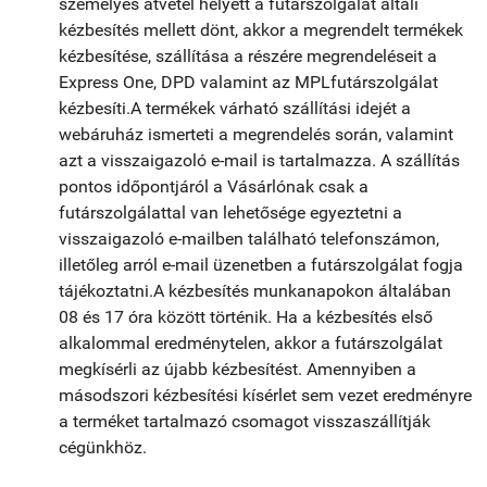
személyes átvétel helyett a futárszolgálat általi
kézbesítés mellett dönt, akkor a megrendelt termékek
kézbesítése, szállítása a részére megrendeléseit a
Express One, DPD valamint az MPLfutárszolgálat
kézbesíti.A termékek várható szállítási idejét a
webáruház ismerteti a megrendelés során, valamint
azt a visszaigazoló e-mail is tartalmazza. A szállítás
pontos időpontjáról a Vásárlónak csak a
futárszolgálattal van lehetősége egyeztetni a
visszaigazoló e-mailben található telefonszámon,
illetőleg arról e-mail üzenetben a futárszolgálat fogja
tájékoztatni.A kézbesítés munkanapokon általában
08 és 17 óra között történik. Ha a kézbesítés első
alkalommal eredménytelen, akkor a futárszolgálat
megkísérli az újabb kézbesítést. Amennyiben a
másodszori kézbesítési kísérlet sem vezet eredményre
a terméket tartalmazó csomagot visszaszállítják
cégünkhöz.