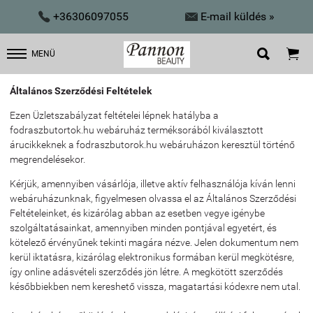


+36306097055
E-mail küldés »


MENÜ
Általános Szerződési Feltételek
Ezen Üzletszabályzat feltételei lépnek hatályba a
fodraszbutortok.hu webáruház terméksorából kiválasztott
árucikkeknek a fodraszbutorok.hu webáruházon keresztül történő
megrendelésekor.
Kérjük, amennyiben vásárlója, illetve aktív felhasználója kíván lenni
webáruházunknak, figyelmesen olvassa el az Általános Szerződési
Feltételeinket, és kizárólag abban az esetben vegye igénybe
szolgáltatásainkat, amennyiben minden pontjával egyetért, és
kötelező érvényűnek tekinti magára nézve. Jelen dokumentum nem
kerül iktatásra, kizárólag elektronikus formában kerül megkötésre,
így online adásvételi szerződés jön létre. A megkötött szerződés
későbbiekben nem kereshető vissza, magatartási kódexre nem utal.