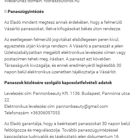
Webáruház domain: fodraszbutorok.hu
II.
Panaszügyintézés
Az Eladó mindent megtesz annak érdekében, hogy a felmerülő
Vásárlói panaszokat, illetve kifogásokat békés úton rendezze.
Az esetlegesen felmerülő jogvitákat elsődlegesen peren kívül,
egyeztetés útján kívánja rendezni. A Vásárló a panaszát a jelen
Üzletszabályzatban megjelölt elektronikus levelezési címen vagy
postacímen teheti meg, írásban. A panaszt ezt követően
Társaságunk kivizsgálja, és ennek eredményéről legkésőbb 30
napon belül elektronikus üzenetben tájékoztatja a Vásárlót.
Panaszok közlésére szolgáló kapcsolatfelvételi adatok
Levelezési cím: Pannonbeauty Kft. 1136. Budapest, Pannónia utca
22.
Elektronikus levelezési cím: pannonbeauty@gmail.com
Telefonszám: +36306097055
Az Eladó garantálja, hogy a beérkezett panaszokat 30 napon belül
feldolgozza és megválaszolja. További panaszügyintézéssel
kapcsolatos tudnivalók és tájékoztató jelen dokumentum 16.