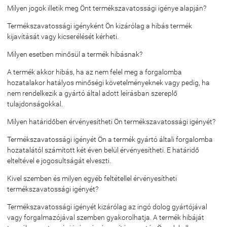
Milyen jogok illetik meg Önt termékszavatossági igénye alapján?
Termékszavatossági igényként Ön kizárólag a hibás termék
kijavítását vagy kicserélését kérheti.
Milyen esetben minősül a termék hibásnak?
A termék akkor hibás, ha az nem felel meg a forgalomba
hozatalakor hatályos minőségi követelményeknek vagy pedig, ha
nem rendelkezik a gyártó által adott leírásban szereplő
tulajdonságokkal.
Milyen határidőben érvényesítheti Ön termékszavatossági igényét?
Termékszavatossági igényét Ön a termék gyártó általi forgalomba
hozatalától számított két éven belül érvényesítheti. E határidő
elteltével e jogosultságát elveszti.
Kivel szemben és milyen egyéb feltétellel érvényesítheti
termékszavatossági igényét?
Termékszavatossági igényét kizárólag az ingó dolog gyártójával
vagy forgalmazójával szemben gyakorolhatja. A termék hibáját