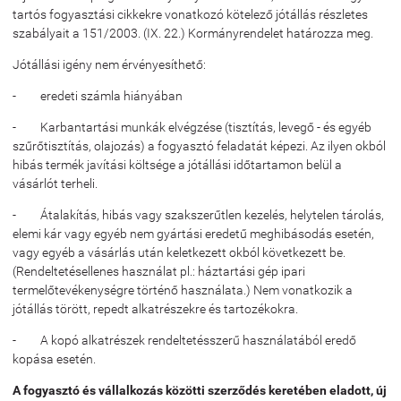
tartós fogyasztási cikkekre vonatkozó kötelező jótállás részletes
szabályait a 151/2003. (IX. 22.) Kormányrendelet határozza meg.
Jótállási igény nem érvényesíthető:
- eredeti számla hiányában
- Karbantartási munkák elvégzése (tisztítás, levegő - és egyéb
szűrőtisztítás, olajozás) a fogyasztó feladatát képezi. Az ilyen okból
hibás termék javítási költsége a jótállási időtartamon belül a
vásárlót terheli.
- Átalakítás, hibás vagy szakszerűtlen kezelés, helytelen tárolás,
elemi kár vagy egyéb nem gyártási eredetű meghibásodás esetén,
vagy egyéb a vásárlás után keletkezett okból következett be.
(Rendeltetésellenes használat pl.: háztartási gép ipari
termelőtevékenységre történő használata.) Nem vonatkozik a
jótállás törött, repedt alkatrészekre és tartozékokra.
- A kopó alkatrészek rendeltetésszerű használatából eredő
kopása esetén.
A fogyasztó és vállalkozás közötti szerződés keretében eladott, új