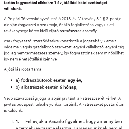
tartós fogyasztási cikkekre 1 év jótállási kötelezettséget
vállalunk.
A Polgári Törvénykönyvről szóló 2013. évi V. törvény 8:1.§ 3. pontja
alapján
fogyasztó
a szakmája, önálló foglalkozása vagy üzleti
tevékenysége körén kívül eljáró
természetes személy.
csak fogyasztói szerződésekre vonatkozik a jogszabály kiemelt
védelme, vagyis gazdálkodó szervezet, egyéni vállalkozó, egyéni cég
jogilag nem természetes személy, így fogyasztónak sem minősülhet
így nem élhet jótállási igénnyel
A jótállás időtartama:
a) fodrászbútorok esetén
egy év,
b) alkatrészek esetén
6 hónap,
Vevő szavatossági jogai alapján javítást, alkatrészcserét kérhet. A
javítás budapesti telephelyünkön történik. Alkatrészeket postai úton
is küldünk.
1.
Felhívjuk a Vásárló figyelmét, hogy amennyiben
a termék javítását választja, Társaságunknak nem áll