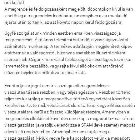
óra között.
A megrendelés feldolgozásaként megjelölt időpontokon kívül is van
lehetőség a megrendelés leadására, amennyiben az a munkaidő
lejárta után történik, az azt követő napon kerül feldolgozásra.
Ügyfélszolgálatunk minden esetben email-ben visszaigazolja
megrendelését. Általános teljesítési határidő, a visszaigazolástól
számított 5 munkanap. A termékek adatlapján megjelenített képek
eltérhetnek a valóságostól, bizonyos esetekben illusztrációként
szerepelnek. Cégünk nem vállal felelősséget az esetleges technikai
ismertetők a beszállító, vagy rajta kívül álló okok miatt történő
előzetes bejelentés nélküli változása miatt.
Fenntartjuk a jogot a már visszaigazolt megrendelések
visszautasítására részben, vagy teljes egészben. Részben történő
teljesítés kizárólag a megrendelővel történő egyeztetést követően
kerülhet sor! A termék vételárának előre történő kiegyenlítése esetén
visszautalásra kerül az összeg küldőjének részére. Amennyiben a
megrendelés elküldését követően nem kap a megadott e-mail címre
visszaigazolást, javasoljuk ellenőrizze a SPAM (levélszemét) mappát
a levelező rendszerében. Amennyiben nem kapta meg a
visszaigazolást, kérjük vegye fel a kapcsolatot velünk a megadott