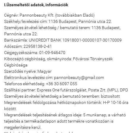
I.Üzemeltetői adatok, információk
Cégnév: Pannonbeauty Kft. (továbbiakban Eladó)
Székhely/levelezési cím: 1136 Budapest, Pannónia utca 22.
Személyes átvételi lehetőség / bemutató terem: 1136 Budapest,
Pannónia utca 22.
Bankszámla: UNICREDIT BANK 10918001-00000107-30170009
Adószám: 22958138-2-41
Cégjegyzékszáma: 01-09-946470
Kibocsájtó cégbíróság, okmányiroda: Fővárosi Törvényszék
Cégbírósága
Szerződés nyelve: Magyar
Elektronikus levelezési cím: pannonbeauty@gmail.com
Telefonos elérhetőség: +36 30 6097 055
Szállítási partner: Express One futárszolgálat, Posta Zrt. (MPL), DPD
Személyes átvételei lehetőség a bemutató teremben: biztosított
Megrendelések feldolgozása hétköznapokon történik: H-P 10-16 óra
között.
Megrendelések teljesítésének átlagos ideje: 5 munkanap, a várható
teljesítés a termékadatlapon adott termékre vonatkozóan is
megjelenítésre kerül.