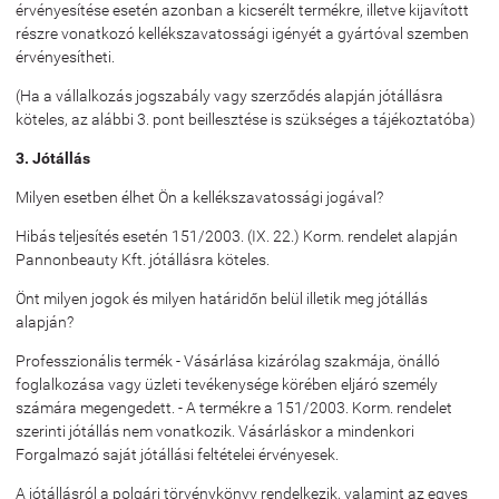
érvényesítése esetén azonban a kicserélt termékre, illetve kijavított
részre vonatkozó kellékszavatossági igényét a gyártóval szemben
érvényesítheti.
(Ha a vállalkozás jogszabály vagy szerződés alapján jótállásra
köteles, az alábbi 3. pont beillesztése is szükséges a tájékoztatóba)
3. Jótállás
Milyen esetben élhet Ön a kellékszavatossági jogával?
Hibás teljesítés esetén 151/2003. (IX. 22.) Korm. rendelet alapján
Pannonbeauty Kft. jótállásra köteles.
Önt milyen jogok és milyen határidőn belül illetik meg jótállás
alapján?
Professzionális termék - Vásárlása kizárólag szakmája, önálló
foglalkozása vagy üzleti tevékenysége körében eljáró személy
számára megengedett. - A termékre a 151/2003. Korm. rendelet
szerinti jótállás nem vonatkozik. Vásárláskor a mindenkori
Forgalmazó saját jótállási feltételei érvényesek.
A jótállásról a polgári törvénykönyv rendelkezik, valamint az egyes