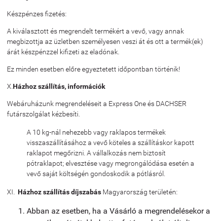
Készpénzes fizetés:
A kiválasztott és megrendelt termékért a vevő, vagy annak
megbizottja az üzletben személyesen veszi át és ott a termék(ek)
árát készpénzzel kifizeti az eladónak.
Ez minden esetben előre egyeztetett időpontban történik!
X.
Házhoz szállítás, információk
Webáruházunk megrendeléseit a Express One és DACHSER
futárszolgálat kézbesíti.
A 10 kg-nál nehezebb vagy raklapos termékek
visszaszállításához a vevő köteles a szállításkor kapott
raklapot megőrizni. A vállalkozás nem biztosít
pótraklapot; elvesztése vagy megrongálódása esetén a
vevő saját költségén gondoskodik a pótlásról.
XI.
Házhoz szállítás díjszabás
Magyarország területén:
Abban az esetben, ha a Vásárló a megrendelésekor a