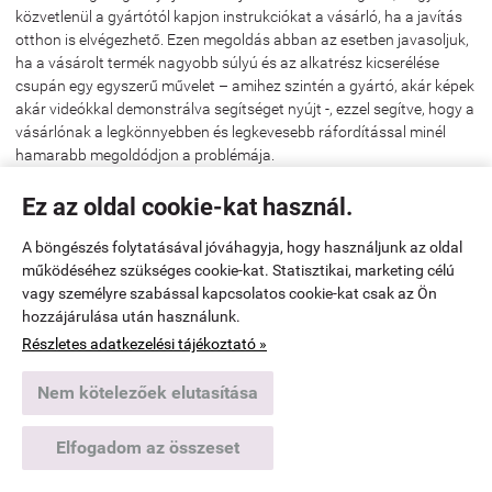
közvetlenül a gyártótól kapjon instrukciókat a vásárló, ha a javítás
otthon is elvégezhető. Ezen megoldás abban az esetben javasoljuk,
ha a vásárolt termék nagyobb súlyú és az alkatrész kicserélése
csupán egy egyszerű művelet – amihez szintén a gyártó, akár képek
akár videókkal demonstrálva segítséget nyújt -, ezzel segítve, hogy a
vásárlónak a legkönnyebben és legkevesebb ráfordítással minél
hamarabb megoldódjon a problémája.
Vásárlónak lehetősége van a javítani kívánt alkatrészt megrendelni
Ez az oldal cookie-kat használ.
Társaságunktól. Társaságunk minden általa árusított termékhez
tart a raktárában alkatrészeket (újak, eredetiek és gyáriak), így azt
A böngészés folytatásával jóváhagyja, hogy használjunk az oldal
bármikor könnyedén tudjuk küldeni, ha bármilyen probléma merülne
működéséhez szükséges cookie-kat. Statisztikai, marketing célú
fel, nem kell a vásárlónak várakoznia a beszerzés miatt.
vagy személyre szabással kapcsolatos cookie-kat csak az Ön
hozzájárulása után használunk.
Mikor mentesül a vállalkozás a jótállási kötelezettsége alól?
Részletes adatkezelési tájékoztató »
A vállalkozás jótállási kötelezettsége alól csak abban az esetben
mentesül, ha bizonyítja, hogy a hiba oka a teljesítés után keletkezett.
Nem kötelezőek elutasítása
Felhívom a figyelmét, hogy ugyanazon hiba miatt
Elfogadom az összeset
kellékszavatossági és jótállási igényt, illetve termékszavatossági és
jótállási igényt egyszerre, egymással párhuzamosan nem