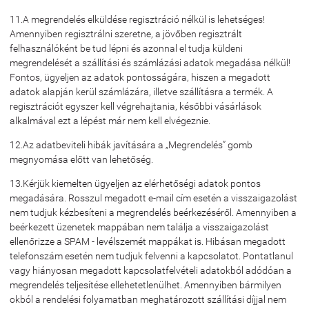
11.A megrendelés elküldése regisztráció nélkül is lehetséges!
Amennyiben regisztrálni szeretne, a jövőben regisztrált
felhasználóként be tud lépni és azonnal el tudja küldeni
megrendelését a szállítási és számlázási adatok megadása nélkül!
Fontos, ügyeljen az adatok pontosságára, hiszen a megadott
adatok alapján kerül számlázára, illetve szállításra a termék. A
regisztrációt egyszer kell végrehajtania, későbbi vásárlások
alkalmával ezt a lépést már nem kell elvégeznie.
12.Az adatbeviteli hibák javítására a „Megrendelés” gomb
megnyomása előtt van lehetőség.
13.Kérjük kiemelten ügyeljen az elérhetőségi adatok pontos
megadására. Rosszul megadott e-mail cím esetén a visszaigazolást
nem tudjuk kézbesíteni a megrendelés beérkezéséről. Amennyiben a
beérkezett üzenetek mappában nem találja a visszaigazolást
ellenőrizze a SPAM - levélszemét mappákat is. Hibásan megadott
telefonszám esetén nem tudjuk felvenni a kapcsolatot. Pontatlanul
vagy hiányosan megadott kapcsolatfelvételi adatokból adódóan a
megrendelés teljesítése ellehetetlenülhet. Amennyiben bármilyen
okból a rendelési folyamatban meghatározott szállítási díjjal nem