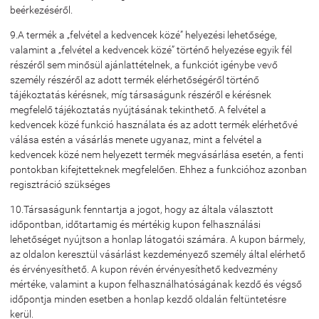
beérkezéséről.
9.A termék a „felvétel a kedvencek közé” helyezési lehetősége,
valamint a „felvétel a kedvencek közé” történő helyezése egyik fél
részéről sem minősül ajánlattételnek, a funkciót igénybe vevő
személy részéről az adott termék elérhetőségéről történő
tájékoztatás kérésnek, míg társaságunk részéről e kérésnek
megfelelő tájékoztatás nyújtásának tekinthető. A felvétel a
kedvencek közé funkció használata és az adott termék elérhetővé
válása estén a vásárlás menete ugyanaz, mint a felvétel a
kedvencek közé nem helyezett termék megvásárlása esetén, a fenti
pontokban kifejtetteknek megfelelően. Ehhez a funkcióhoz azonban
regisztráció szükséges
10.Társaságunk fenntartja a jogot, hogy az általa választott
időpontban, időtartamig és mértékig kupon felhasználási
lehetőséget nyújtson a honlap látogatói számára. A kupon bármely,
az oldalon keresztül vásárlást kezdeményező személy által elérhető
és érvényesíthető. A kupon révén érvényesíthető kedvezmény
mértéke, valamint a kupon felhasználhatóságának kezdő és végső
időpontja minden esetben a honlap kezdő oldalán feltüntetésre
kerül.