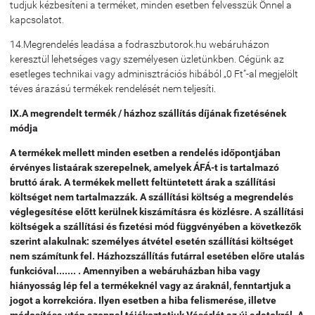
tudjuk kézbesíteni a terméket, minden esetben felvesszük Önnel a
kapcsolatot.
14.Megrendelés leadása a fodraszbutorok.hu webáruházon
keresztül lehetséges vagy személyesen üzletünkben. Cégünk az
esetleges technikai vagy adminisztrációs hibából „0 Ft”-al megjelölt
téves árazású termékek rendelését nem teljesíti.
IX.A megrendelt termék / házhoz szállítás díjának fizetésének
módja
A termékek mellett minden esetben a rendelés időpontjában
érvényes listaárak szerepelnek, amelyek ÁFÁ-t is tartalmazó
bruttó árak. A termékek mellett feltüntetett árak a szállítási
költséget nem tartalmazzák. A szállítási költség a megrendelés
véglegesítése előtt kerülnek kiszámításra és közlésre. A szállítási
költségek a szállítási és fizetési mód függvényében a következők
szerint alakulnak: személyes átvétel esetén szállítási költséget
nem számítunk fel. Házhozszállítás futárral esetében előre utalás
funkcióval....... . Amennyiben a webáruházban hiba vagy
hiányosság lép fel a termékeknél vagy az áraknál, fenntartjuk a
jogot a korrekcióra. Ilyen esetben a hiba felismerése, illetve