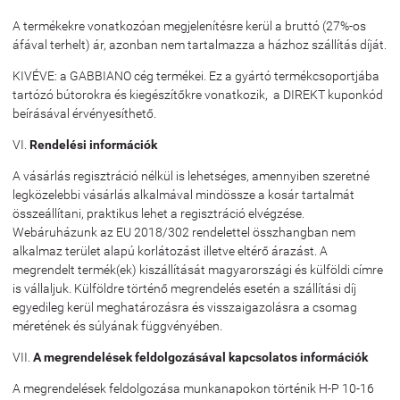
A termékekre vonatkozóan megjelenítésre kerül a bruttó (27%-os
áfával terhelt) ár, azonban nem tartalmazza a házhoz szállítás díját.
KIVÉVE: a GABBIANO cég termékei. Ez a gyártó termékcsoportjába
tartózó bútorokra és kiegészítőkre vonatkozik, a DIREKT kuponkód
beírásával érvényesíthető.
VI.
Rendelési információk
A vásárlás regisztráció nélkül is lehetséges, amennyiben szeretné
legközelebbi vásárlás alkalmával mindössze a kosár tartalmát
összeállítani, praktikus lehet a regisztráció elvégzése.
Webáruházunk az EU 2018/302 rendelettel összhangban nem
alkalmaz terület alapú korlátozást illetve eltérő árazást. A
megrendelt termék(ek) kiszállítását magyarországi és külföldi címre
is vállaljuk. Külföldre történő megrendelés esetén a szállítási díj
egyedileg kerül meghatározásra és visszaigazolásra a csomag
méretének és súlyának függvényében.
VII.
A megrendelések feldolgozásával kapcsolatos információk
A megrendelések feldolgozása munkanapokon történik H-P 10-16