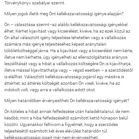
Törvénykönyv szabályai szerint.
Milyen jogok illetik meg Önt kellékszavatossági igénye alapján?
Ön – választása szerint–az alábbi kellékszavatossági igényekkel
élhet: Kérhet kijavítást vagy kicserélést, kivéve, ha az ezek közül az
Ön által választott igény teljesítése lehetetlen vagy a vállalkozás
számára más igénye teljesítéséhez képest aránytalan
többletköltséggel járna. Ha a kijavítást vagy a kicserélést nem kérte,
illetve nem kérhette, úgy igényelheti az ellenszolgáltatás arányos
leszállítását vagy a hibát a vállalkozás költségére Ön is kijavíthatja,
illetve mással kijavíttathatja vagy – végső esetben – a szerződéstől
is elállhat. Választott kellékszavatossági jogáról egy másikra is
áttérhet, az áttérés költségét azonban Ön viseli, kivéve, ha az
indokolt volt, vagy arra a vállalkozás adott okot.
Milyen határidőben érvényesítheti Ön kellékszavatossági igényét?
Ön köteles a hibát annak felfedezése után haladéktalanul, de nem
később, mint a hiba felfedezésétől számított kettő hónapon belül
közölni. Ugyanakkor felhívom a figyelmét, hogy a szerződés
teljesítésétől számított két éves elévülési határidőn túl
kellékszavatossági jogait már nem érvényesítheti.