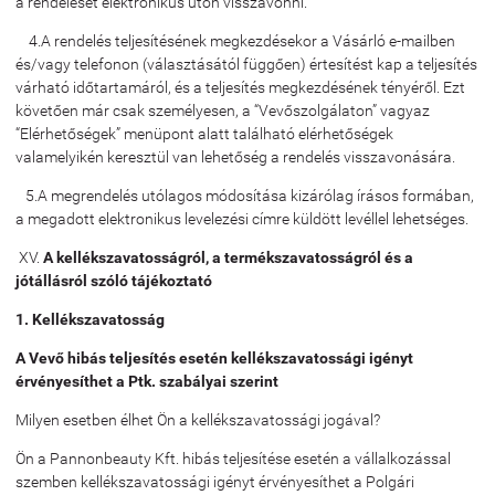
a rendelését elektronikus úton visszavonni.
4.A rendelés teljesítésének megkezdésekor a Vásárló e-mailben
és/vagy telefonon (választásától függően) értesítést kap a teljesítés
várható időtartamáról, és a teljesítés megkezdésének tényéről. Ezt
követően már csak személyesen, a “Vevőszolgálaton” vagyaz
“Elérhetőségek” menüpont alatt található elérhetőségek
valamelyikén keresztül van lehetőség a rendelés visszavonására.
5.A megrendelés utólagos módosítása kizárólag írásos formában,
a megadott elektronikus levelezési címre küldött levéllel lehetséges.
XV.
A kellékszavatosságról, a termékszavatosságról és a
jótállásról szóló tájékoztató
1. Kellékszavatosság
A Vevő hibás teljesítés esetén kellékszavatossági igényt
érvényesíthet a Ptk. szabályai szerint
Milyen esetben élhet Ön a kellékszavatossági jogával?
Ön a Pannonbeauty Kft. hibás teljesítése esetén a vállalkozással
szemben kellékszavatossági igényt érvényesíthet a Polgári