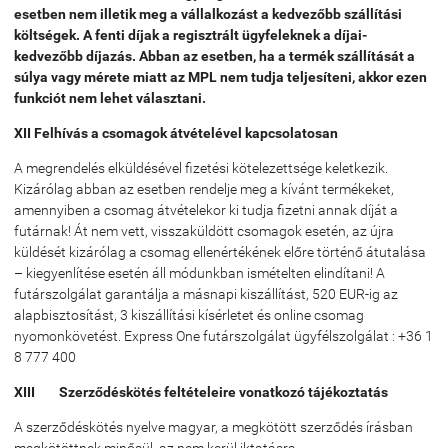
esetben nem illetik meg a vállalkozást a kedvezőbb szállítási
költségek. A fenti díjak a regisztrált ügyfeleknek a díjai-
kedvezőbb díjazás. Abban az esetben, ha a termék szállítását a
súlya vagy mérete miatt az MPL nem tudja teljesíteni, akkor ezen
funkciót nem lehet választani.
XII Felhívás a csomagok átvételével kapcsolatosan
A megrendelés elküldésével fizetési kötelezettsége keletkezik.
Kizárólag abban az esetben rendelje meg a kívánt termékeket,
amennyiben a csomag átvételekor ki tudja fizetni annak díját a
futárnak! Át nem vett, visszaküldött csomagok esetén, az újra
küldését kizárólag a csomag ellenértékének előre történő átutalása
– kiegyenlítése esetén áll módunkban ismételten elindítani! A
futárszolgálat garantálja a másnapi kiszállítást, 520 EUR-ig az
alapbisztosítást, 3 kiszállítási kísérletet és online csomag
nyomonkövetést. Express One futárszolgálat ügyfélszolgálat : +36 1
8 777 400
XIII
Szerződéskötés feltételeire vonatkozó tájékoztatás
A szerződéskötés nyelve magyar, a megkötött szerződés írásban