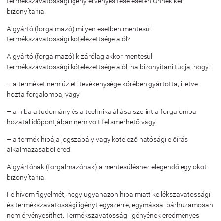
termékszavatossági igény érvényesítése esetén Önnek kell
bizonyítania.
A gyártó (forgalmazó) milyen esetben mentesül
termékszavatossági kötelezettsége alól?
A gyártó (forgalmazó) kizárólag akkor mentesül
termékszavatossági kötelezettsége alól, ha bizonyítani tudja, hogy:
– a terméket nem üzleti tevékenysége körében gyártotta, illetve
hozta forgalomba, vagy
– a hiba a tudomány és a technika állása szerint a forgalomba
hozatal időpontjában nem volt felismerhető vagy
– a termék hibája jogszabály vagy kötelező hatósági előírás
alkalmazásából ered.
A gyártónak (forgalmazónak) a mentesüléshez elegendő egy okot
bizonyítania.
Felhívom figyelmét, hogy ugyanazon hiba miatt kellékszavatossági
és termékszavatossági igényt egyszerre, egymással párhuzamosan
nem érvényesíthet. Termékszavatossági igényének eredményes