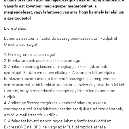
módosítása után azonnal tájékoztatjuk Vásárlót az új adatokról. A
Vásárló ezt követően még egyszer megerősítheti a
megrendelését, vagy lehetőség van arra, hogy bármely fél elálljon
a szerződéstől
Előre utalás:
Ebben az esetben a fizetendő összeg beérkezése után küldjük el
Önnek a csomagot.
1. Ön megrendeli a csomagot.
2. Munkatársaink összekészítik a csomagot.
3. Amikor a csomag készen áll megkapja elkészítjük annak
számláját. Ezután e-mailben elküldjük. A számlán feltüntetjük a
bankszámlaszámunkat, a fizetendő összeget és a megrendelés
számlaszámát, amit banki átutaláskor a közlemény rovatban fel kell
tüntetni, hogy a megérkező összeget egyértelműen azonosítani
tudjuk.
4. Amikor az összeg megérkezik bankszámlánkra, akkor a
csomagot a szállítási feltételek szerint átadjuk a futárszolgálatnak,
amiről e-mail értesítőt küldünk.
5. A feladást követő napon reggel lehet először érdeklődni az
ExpressONE-nál,DPD-nél vagy az MPL futárszolgálatnál a