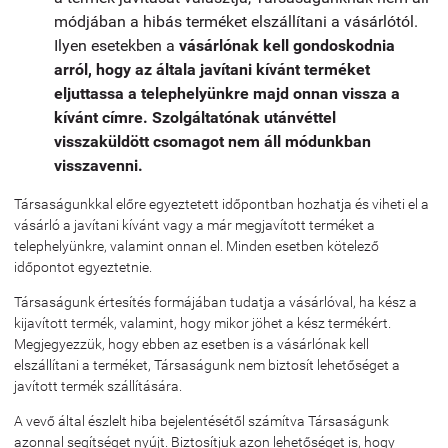
módjában a hibás terméket elszállítani a vásárlótól.
Ilyen esetekben a
vásárlónak kell gondoskodnia
arról, hogy az általa javítani kívánt terméket
eljuttassa a telephelyünkre majd onnan vissza a
kívánt címre. Szolgáltatónak utánvéttel
visszaküldött csomagot nem áll módunkban
visszavenni.
Társaságunkkal előre egyeztetett időpontban hozhatja és viheti el a
vásárló a javítani kívánt vagy a már megjavított terméket a
telephelyünkre, valamint onnan el. Minden esetben kötelező
időpontot egyeztetnie.
Társaságunk értesítés formájában tudatja a vásárlóval, ha kész a
kijavított termék, valamint, hogy mikor jöhet a kész termékért.
Megjegyezzük, hogy ebben az esetben is a vásárlónak kell
elszállítani a terméket, Társaságunk nem biztosít lehetőséget a
javított termék szállítására.
A vevő által észlelt hiba bejelentésétől számítva Társaságunk
azonnal segítséget nyújt. Biztosítjuk azon lehetőséget is, hogy