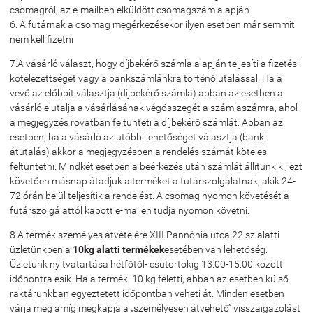
csomagról, az e-mailben elküldött csomagszám alapján.
6. A futárnak a csomag megérkezésekor ilyen esetben már semmit
nem kell fizetni
7.A vásárló választ, hogy díjbekérő számla alapján teljesíti a fizetési
kötelezettséget vagy a bankszámlánkra történő utalással. Ha a
vevő az előbbit választja (díjbekérő számla) abban az esetben a
vásárló elutalja a vásárlásának végösszegét a számlaszámra, ahol
a megjegyzés rovatban feltünteti a díjbekérő számlát. Abban az
esetben, ha a vásárló az utóbbi lehetőséget választja (banki
átutalás) akkor a megjegyzésben a rendelés számát köteles
feltüntetni. Mindkét esetben a beérkezés után számlát állítunk ki, ezt
követően másnap átadjuk a terméket a futárszolgálatnak, akik 24-
72 órán belül teljesítik a rendelést. A csomag nyomon követését a
futárszolgálattól kapott e-mailen tudja nyomon követni.
8.A termék személyes átvételére XIII.Pannónia utca 22 sz alatti
üzletünkben a
10kg alatti termékek
esetében van lehetőség.
Üzletünk nyitvatartása hétfőtől- csütörtökig 13:00-15:00 közötti
időpontra esik. Ha a termék 10 kg feletti, abban az esetben külső
raktárunkban egyeztetett időpontban veheti át. Minden esetben
várja meg amíg megkapja a „személyesen átvehető” visszaigazolást