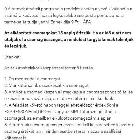
9.A termék átvételi pontra való rendelés esetén a vevő kiválasztja a
számára kedvező, hozzá legközelebb eső posta pontot, ahol a
terméket át tudja venni. Ennek díja 9 Ft + ÁFA
Az elkészített csomagokat 15 napig őrizzük. Ha ez idő alatt nem
utalják el a csomag összegét, a rendelést tárgytalannak tekintjük
és lezárjuk.
Utánvét:
Az áru átvételekor készpénzzel történő fizetés.
1. Ön megrendeli a csomagot.
2. Munkatársaink összekészítik a csomagot.
3. Amikor a csomag készen áll megkapja a csomagazonosítóját, és
elkészül annak számlája, amiről e-mail értesítést küldünk.
4. A feladást követő napon reggel lehet először érdeklődni a
EXPRESSONEnál,DPD-nél vagy az MPL futárszolgálatnála
csomagról, az e-mailben elküldött csomagszám alapján.
5. A futárnak a csomag megérkezésekor kell készpénzben kifizetni a
csomag értékét, ami minden esetben tartalmazza a szállítási
költséget is.