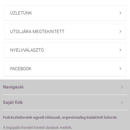
ÜZLETÜNK

UTOLJÁRA MEGTEKINTETT

NYELVVÁLASZTÓ

FACEBOOK

Navigáció

Saját fiók

Fodrászbútoraink egyedi stílusuak, ergonómiailag kialakított bútorok.
A
legújabb trendet követő darabok mellett,