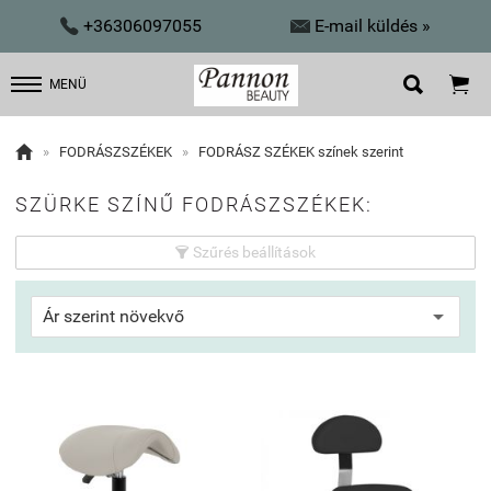


+36306097055
E-mail küldés »


MENÜ

»
FODRÁSZSZÉKEK
»
FODRÁSZ SZÉKEK színek szerint
SZÜRKE SZÍNŰ FODRÁSZSZÉKEK:
Szűrés beállítások
