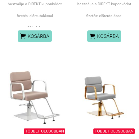
használja a DIREKT kuponkódot
használja a DIREKT kuponkódot
fizetés: előreutalással
fizetés: előreutalással
Méretek:


KOSÁRBA
KOSÁRBA
ülés mérete: 45 x 35 cm
minimális ülésmagasság:
47 cm
maximális
ülésmagasság: 64 cm
magasság min.
teljes
szék: 79 cm
a teljes zsámoly
maximális magassága:
93 cm
háttámla méretei: 46 x 22
cm
Műszaki adatok:
TÖBBET OLCSÓBBAN
TÖBBET OLCSÓBBAN
ötcsillagos alap