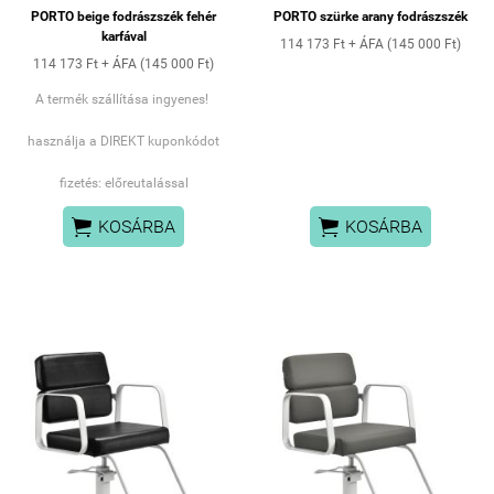
gumírozott kerekekkel
PORTO beige fodrászszék fehér
PORTO szürke arany fodrászszék
a csomag mérete 61 x 50
karfával
x 35 cm
114 173 Ft + ÁFA (145 000 Ft)
114 173 Ft + ÁFA (145 000 Ft)
A termék szállítása ingyenes!
használja a DIREKT kuponkódot
fizetés: előreutalással


KOSÁRBA
KOSÁRBA