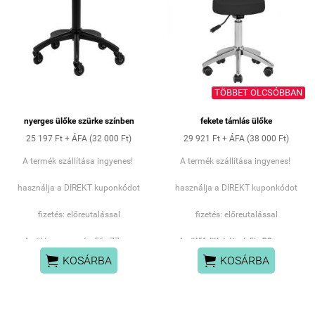
TÖBBET OLCSÓBBAN
nyerges ülőke szürke színben
fekete támlás ülőke
25 197 Ft + ÁFA (32 000 Ft)
29 921 Ft + ÁFA (38 000 Ft)
A termék szállítása ingyenes!
A termék szállítása ingyenes!
használja a DIREKT kuponkódot
használja a DIREKT kuponkódot
fizetés: előreutalással
fizetés: előreutalással
Az ülésmagasság 56–77 cm
Az
ülőfelület átmérője 32 cm
, a
közötti állíthatósága lehetővé
magasság
50 és 64 cm


KOSÁRBA
KOSÁRBA
teszi a fodrász számára, hogy
között
állítható. A
levehető
munka közben a pozícióját
háttámla
lehetővé teszi a szék
kényelmesen igazítsa. A nyereg
sokoldalú használatát –
alakú, deformációálló szivaccsal
fodrászathoz és kozmetikához