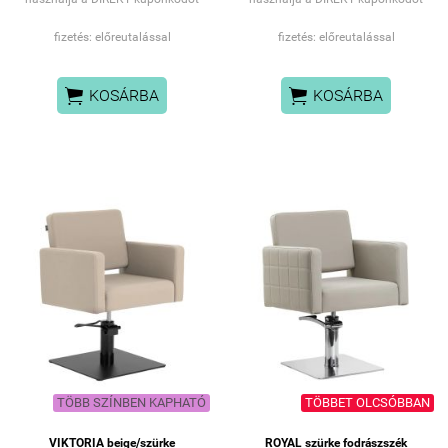
fizetés: előreutalással
fizetés: előreutalással


KOSÁRBA
KOSÁRBA
TÖBB SZÍNBEN KAPHATÓ
TÖBBET OLCSÓBBAN
VIKTORIA beige/szürke
ROYAL szürke fodrászszék