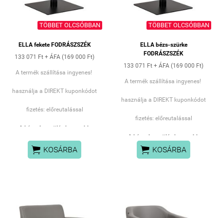
foglal helyet.
TÖBBET OLCSÓBBAN
TÖBBET OLCSÓBBAN
ELLA fekete FODRÁSZSZÉK
ELLA bézs-szürke
FODRÁSZSZÉK
133 071 Ft + ÁFA (169 000 Ft)
133 071 Ft + ÁFA (169 000 Ft)
A termék szállítása ingyenes!
A termék szállítása ingyenes!
használja a DIREKT kuponkódot
használja a DIREKT kuponkódot
fizetés: előreutalással
fizetés: előreutalással
A kényelmes ülés hosszabb
kezelések alatt is biztosítja a
A kényelmes ülés hosszabb
komfortot, minimalista kialakítása
kezelések alatt is biztosítja a


KOSÁRBA
KOSÁRBA
pedig nemcsak funkcionálissá,
komfortot, minimalista kialakítása
hanem a szalonjának elegáns
pedig nemcsak funkcionálissá,
megjelenést kölcsönöz.
hanem a szalonjának elegáns
megjelenést kölcsönöz.
A tartós hidraulikus emelő
lehetővé teszi az ülés
A tartós hidraulikus emelő
magasságának zökkenőmentes
lehetővé teszi az ülés
állítását 42 és 60 cm között –
magasságának zökkenőmentes