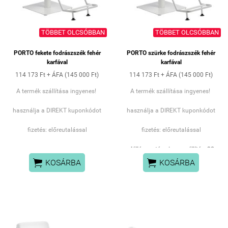
TÖBBET OLCSÓBBAN
TÖBBET OLCSÓBBAN
PORTO fekete fodrászszék fehér
PORTO szürke fodrászszék fehér
karfával
karfával
114 173 Ft + ÁFA (145 000 Ft)
114 173 Ft + ÁFA (145 000 Ft)
A termék szállítása ingyenes!
A termék szállítása ingyenes!
használja a DIREKT kuponkódot
használja a DIREKT kuponkódot
fizetés: előreutalással
fizetés: előreutalással
elállás esetén visszaszállítás: 90
EUR+ eredeti csomagolás


KOSÁRBA
KOSÁRBA