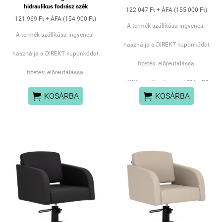
hidraulikus fodrász szék
122 047 Ft + ÁFA (155 000 Ft)
121 969 Ft + ÁFA (154 900 Ft)
A termék szállítása ingyenes!
A termék szállítása ingyenes!
használja a DIREKT kuponkódot
használja a DIREKT kuponkódot
fizetés: előreutalással
fizetés: előreutalással
elállás esetén visszaszállítás: 90
EUR+ eredeti csomagolás


KOSÁRBA
KOSÁRBA
A fodrász szék
ergonomikus
kialakítása
biztosítja, hogy a
vendégek hosszabb kezelések
közben is kényelmesen üljenek. A
széles ülőfelület és a
formatervezett háttámla
tökéletes tartást ad, miközben a
fodrász hatékonyan dolgozhat.
A
hidraulikus magasságállító
rendszer
lehetővé teszi, hogy a
szék magassága könnyedén
állítható legyen – még akkor is,
ha az ügyfél már a székben