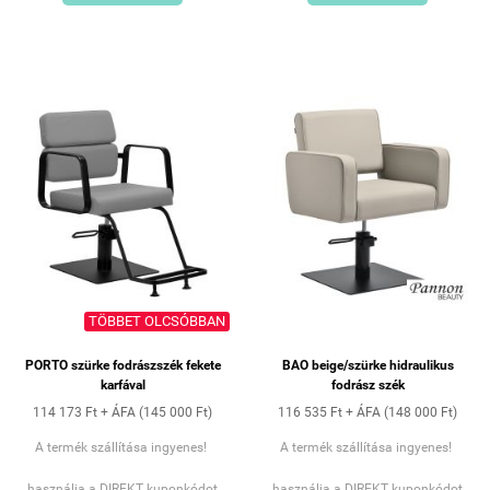
TÖBBET OLCSÓBBAN
PORTO szürke fodrászszék fekete
BAO beige/szürke hidraulikus
karfával
fodrász szék
114 173 Ft + ÁFA (145 000 Ft)
116 535 Ft + ÁFA (148 000 Ft)
A termék szállítása ingyenes!
A termék szállítása ingyenes!
használja a DIREKT kuponkódot
használja a DIREKT kuponkódot