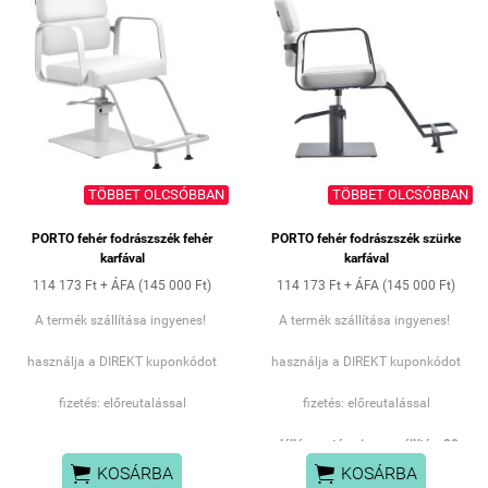
TÖBBET OLCSÓBBAN
TÖBBET OLCSÓBBAN
PORTO fehér fodrászszék fehér
PORTO fehér fodrászszék szürke
karfával
karfával
114 173 Ft + ÁFA (145 000 Ft)
114 173 Ft + ÁFA (145 000 Ft)
A termék szállítása ingyenes!
A termék szállítása ingyenes!
használja a DIREKT kuponkódot
használja a DIREKT kuponkódot
fizetés: előreutalással
fizetés: előreutalással
elállás esetén visszaszállítás: 90
EUR+ eredeti csomagolás


KOSÁRBA
KOSÁRBA