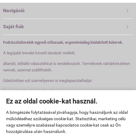
Navigáció

Saját fiók

Fodrászbútoraink egyedi stílusuak, ergonómiailag kialakított bútorok.
A
legújabb trendet követő darabok mellett,
állandó, időtálló választékkal is rendelkezünk. Termékeink raktárkészleten
vannak, azonnal szállíthatók.
Üzletünkben ezt személyesen is megtapasztalhatja!
Így mindenki kedvére válogathat!
Ez az oldal cookie-kat használ.
Elérhetőségek

A böngészés folytatásával jóváhagyja, hogy használjunk az oldal
működéséhez szükséges cookie-kat. Statisztikai, marketing célú
www.fodraszbutorok.hu -
vagy személyre szabással kapcsolatos cookie-kat csak az Ön
Pannonbeauty Kft
-
ÁSZF
-
Adatkezelési tájékoztató
hozzájárulása után használunk.