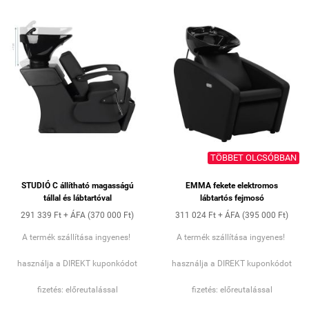
TÖBBET OLCSÓBBAN
STUDIÓ C állítható magasságú
EMMA fekete elektromos
tállal és lábtartóval
lábtartós fejmosó
291 339 Ft + ÁFA (370 000 Ft)
311 024 Ft + ÁFA (395 000 Ft)
A termék szállítása ingyenes!
A termék szállítása ingyenes!
használja a DIREKT kuponkódot
használja a DIREKT kuponkódot
fizetés: előreutalással
fizetés: előreutalással