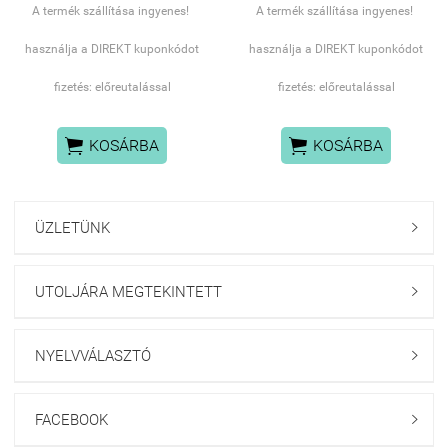
A termék szállítása ingyenes!
A termék szállítása ingyenes!
használja a DIREKT kuponkódot
használja a DIREKT kuponkódot
fizetés: előreutalással
fizetés: előreutalással


KOSÁRBA
KOSÁRBA
ÜZLETÜNK

UTOLJÁRA MEGTEKINTETT

NYELVVÁLASZTÓ

FACEBOOK
