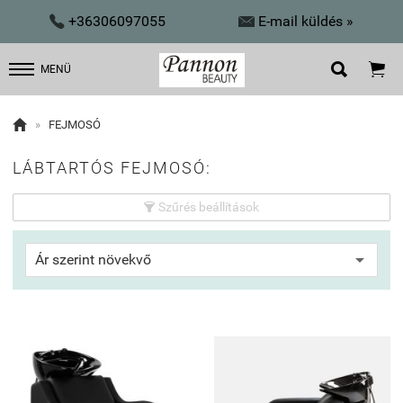


+36306097055
E-mail küldés »


MENÜ

»
FEJMOSÓ
LÁBTARTÓS FEJMOSÓ:
Szűrés beállítások
