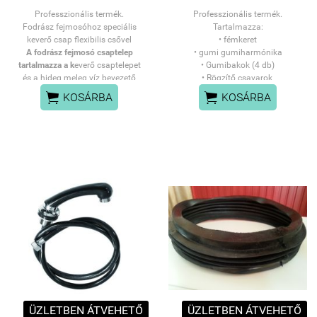
Professzionális termék.
Professzionális termék.
Fodrász fejmosóhoz speciális
Tartalmazza:
keverő csap flexibilis csővel
• fémkeret
A fodrász fejmosó csaptelep
• gumi gumiharmónika
tartalmazza a k
everő csaptelepet
• Gumibakok (4 db)
és a hideg meleg víz bevezető
• Rögzítő csavarok
tömlőket.
21 cm átmérő lsd kép


KOSÁRBA
KOSÁRBA
SZEMÉLYES ÁTVÉTEL:
ha ettől kisebb pl. 18 cm, akkor
PANNÓNIA UTCAI
biztos nem lesz jó!
ÜZLETÜNKBEN
SZEMÉLYES ÁTVÉTEL:
vagy FUTÁRSZOLGÁLATTAL
PANNÓNIA UTCAI
HÁZHOZSZÁLLÍTÁSSAL
ÜZLETÜNKBEN
ÜZLETBEN ÁTVEHETŐ
ÜZLETBEN ÁTVEHETŐ