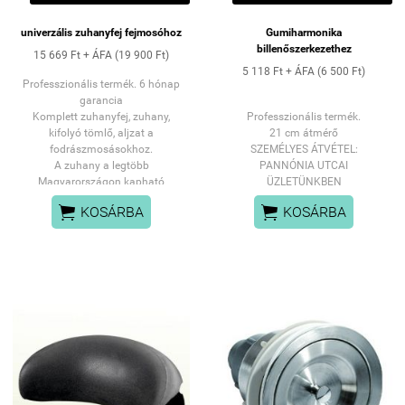
univerzális zuhanyfej fejmosóhoz
Gumiharmonika
billenőszerkezethez
15 669 Ft + ÁFA (19 900 Ft)
5 118 Ft + ÁFA (6 500 Ft)
Professzionális termék. 6 hónap
garancia
Komplett zuhanyfej, zuhany,
Professzionális termék.
kifolyó tömlő, aljzat a
21 cm átmérő
fodrászmosásokhoz.
SZEMÉLYES ÁTVÉTEL:
A zuhany a legtöbb
PANNÓNIA UTCAI
Magyarországon kapható
ÜZLETÜNKBEN
fodrászmosóhoz illik.


KOSÁRBA
KOSÁRBA
SZEMÉLYES ÁTVÉTEL: PANNÓNIA UTCAI
ÜZLETÜNKBEN
vagy FUTÁRSZOLGÁLATTAL
HÁZHOZSZÁLLÍTÁSSAL