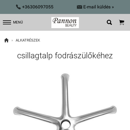


+36306097055
E-mail küldés »


MENÜ

»
ALKATRÉSZEK
csillagtalp fodrászülőkéhez