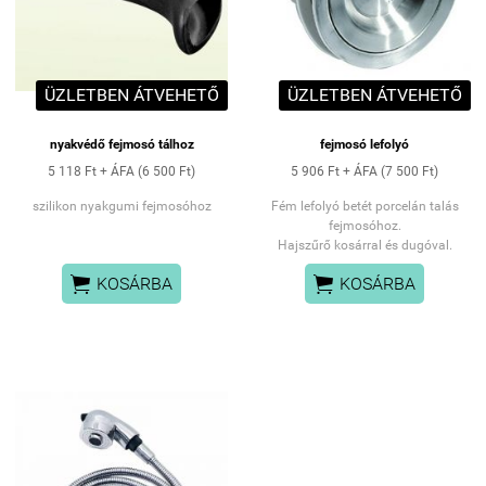
ÜZLETBEN ÁTVEHETŐ
ÜZLETBEN ÁTVEHETŐ
nyakvédő fejmosó tálhoz
fejmosó lefolyó
5 118 Ft + ÁFA (6 500 Ft)
5 906 Ft + ÁFA (7 500 Ft)
szilikon nyakgumi fejmosóhoz
Fém lefolyó betét porcelán talás
fejmosóhoz.
Hajszűrő kosárral és dugóval.


KOSÁRBA
KOSÁRBA