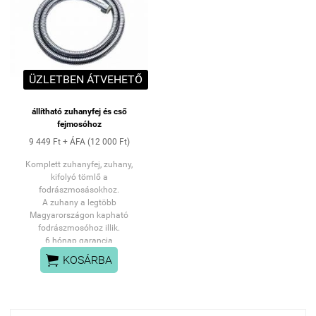
ÜZLETBEN ÁTVEHETŐ
állítható zuhanyfej és cső
fejmosóhoz
9 449 Ft + ÁFA (12 000 Ft)
Komplett zuhanyfej, zuhany,
kifolyó tömlő a
fodrászmosásokhoz.
A zuhany a legtöbb
Magyarországon kapható
fodrászmosóhoz illik.
6 hónap garancia
SZEMÉLYES ÁTVÉTEL:

KOSÁRBA
PANNÓNIA UTCAI
ÜZLETÜNKBEN
vagy FUTÁRSZOLGÁLATTAL
HÁZHOZSZÁLLÍTÁSSAL