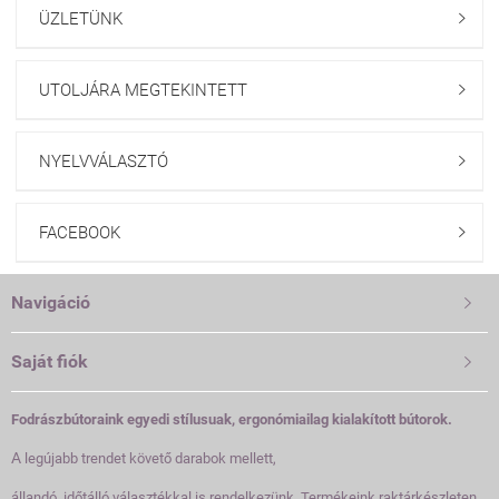
ÜZLETÜNK

UTOLJÁRA MEGTEKINTETT

NYELVVÁLASZTÓ

FACEBOOK

Navigáció

Saját fiók

Fodrászbútoraink egyedi stílusuak, ergonómiailag kialakított bútorok.
A
legújabb trendet követő darabok mellett,
állandó, időtálló választékkal is rendelkezünk. Termékeink raktárkészleten