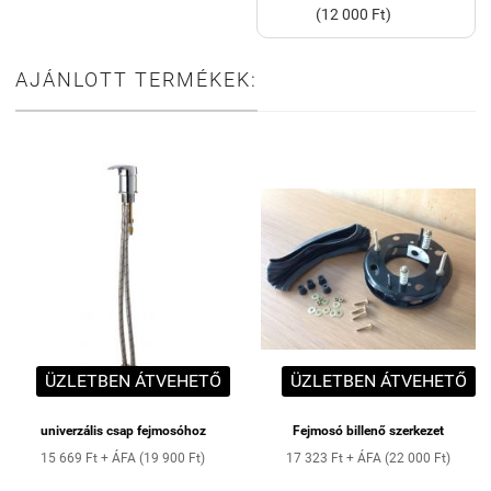
(12 000 Ft)
AJÁNLOTT TERMÉKEK:
ÜZLETBEN ÁTVEHETŐ
ÜZLETBEN ÁTVEHETŐ
univerzális csap fejmosóhoz
Fejmosó billenő szerkezet
15 669 Ft + ÁFA (19 900 Ft)
17 323 Ft + ÁFA (22 000 Ft)