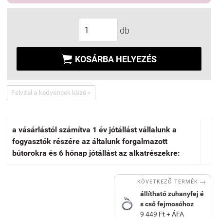
db

KOSÁRBA HELYEZÉS
Felvitel a kedvencek közé »
a vásárlástól számítva 1 év jótállást vállalunk a
fogyasztók részére az általunk forgalmazott
bútorokra és 6 hónap jótállást az alkatrészekre:

KÖVETKEZŐ TERMÉK
állítható zuhanyfej é
s cső fejmosóhoz
9 449 Ft + ÁFA