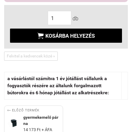
db

KOSÁRBA HELYEZÉS
Felvitel a kedvencek közé »
a vásárlástól számítva 1 év jótállást vállalunk a
fogyasztók részére az általunk forgalmazott
bútorokra és 6 hónap jótállást az alkatrészekre:

ELŐZŐ TERMÉK
gyermekemelő pár
na
14 173 Ft + ÁFA