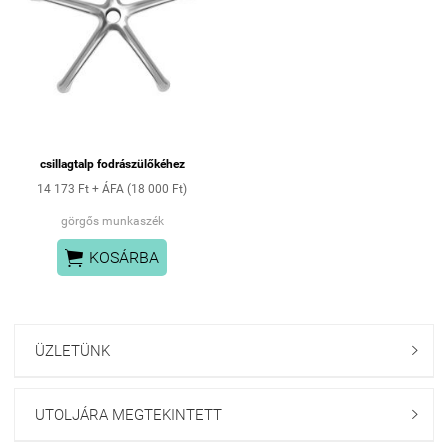
mozgást a kiemelkedő
mozgást a kiemelkedő
kopásállósággal. Az ABEC-7
kopásállósággal. Az ABEC-7
csapágyak használata könnyűvé
csapágyak használata könnyűvé
teszi az ülőke mozgatását,
teszi az ülőke mozgatását,
jelentősen megkönnyítve a
jelentősen megkönnyítve a
manőverezést.
manőverezést.
A csak online elérhető
A csak online elérhető
termékeink között találhatsz akár
termékeink között találhatsz akár
extravagánsabb darabokat is
extravagánsabb darabokat is
csillagtalp fodrászülőkéhez
14 173 Ft + ÁFA (18 000 Ft)
görgős munkaszék

KOSÁRBA
ÜZLETÜNK

UTOLJÁRA MEGTEKINTETT
