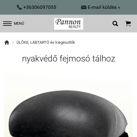


+36306097055
E-mail küldés »


MENÜ

»
ÜLŐKE, LÁBTARTÓ és kiegészítők
nyakvédő fejmosó tálhoz