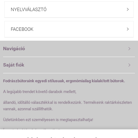
NYELVVÁLASZTÓ

FACEBOOK

Navigáció

Saját fiók

Fodrászbútoraink egyedi stílusuak, ergonómiailag kialakított bútorok.
A
legújabb trendet követő darabok mellett,
állandó, időtálló választékkal is rendelkezünk. Termékeink raktárkészleten
vannak, azonnal szállíthatók.
Üzletünkben ezt személyesen is megtapasztalhatja!
Így mindenki kedvére válogathat!