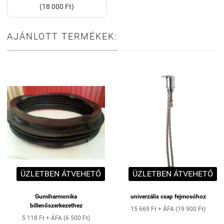
(18 000 Ft)
AJÁNLOTT TERMÉKEK:
ÜZLETBEN ÁTVEHETŐ
ÜZLETBEN ÁTVEHETŐ
Gumiharmonika
univerzális csap fejmosóhoz
billenőszerkezethez
15 669 Ft + ÁFA (19 900 Ft)
5 118 Ft + ÁFA (6 500 Ft)