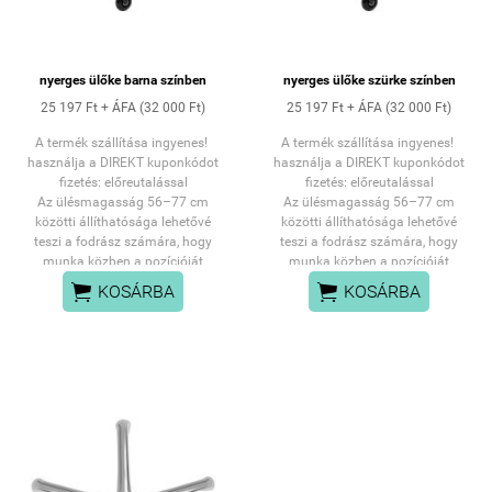
nyerges ülőke barna színben
nyerges ülőke szürke színben
25 197 Ft + ÁFA (32 000 Ft)
25 197 Ft + ÁFA (32 000 Ft)
A termék szállítása ingyenes!
A termék szállítása ingyenes!
használja a DIREKT kuponkódot
használja a DIREKT kuponkódot
fizetés: előreutalással
fizetés: előreutalással
Az ülésmagasság 56–77 cm
Az ülésmagasság 56–77 cm
közötti állíthatósága lehetővé
közötti állíthatósága lehetővé
teszi a fodrász számára, hogy
teszi a fodrász számára, hogy
munka közben a pozícióját
munka közben a pozícióját
kényelmesen igazítsa. A nyereg
kényelmesen igazítsa. A nyereg


KOSÁRBA
KOSÁRBA
alakú, deformációálló szivaccsal
alakú, deformációálló szivaccsal
töltött ülés garantálja a
töltött ülés garantálja a
kényelmet és az ergonómiát. A
kényelmet és az ergonómiát. A
teljesen forgatható
teljesen forgatható
mechanizmus hatékonyabbá és
mechanizmus hatékonyabbá és
kényelmesebbé teszi a munkát. A
kényelmesebbé teszi a munkát. A
mobilitást Roll Speed kerekek
mobilitást Roll Speed kerekek
biztosítják, amelyek vas maggal
biztosítják, amelyek vas maggal
és poliuretán (PU) bevonattal
és poliuretán (PU) bevonattal
rendelkeznek, ötvözve a sima
rendelkeznek, ötvözve a sima