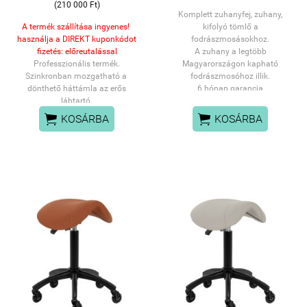
(210 000 Ft)
Komplett zuhanyfej, zuhany,
A termék szállítása ingyenes!
kifolyó tömlő a
használja a DIREKT kuponkódot
fodrászmosásokhoz.
fizetés: előreutalással
A zuhany a legtöbb
Professzionális termék.
Magyarországon kapható
Szinkronban mozgatható a
fodrászmosóhoz illik.
dönthető háttámla az erős
6 hónap garancia
lábtartó.
SZEMÉLYES ÁTVÉTEL:
A barber férfi fodrász szék
PANNÓNIA UTCAI


KOSÁRBA
KOSÁRBA
magassága hidraulikusan
ÜZLETÜNKBEN
emelhető.
vagy FUTÁRSZOLGÁLATTAL
Speciálisan férfiaknak készült
HÁZHOZSZÁLLÍTÁSSAL
hajvágó szék, strapabíró kárpíttal
és tűzéssel.
Szélesebb ülőfelület, erős
hidraulika biztosítja a
termetesebb férfiak kényelmét.
A szék 360°-ban forgatható, ami
megkönnyíti a különböző
szögekben történő hajvágást,
borotválást, szakáll igazítást.
A pedál felemelésével fixalható a
szék poziciója.