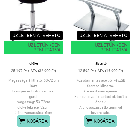
ÜZLETBEN ÁTVEHETŐ
ÜZLETBEN ÁTVEHETŐ
ÜZLETÜNKBEN
ÜZLETÜNKBEN
BEMUTATVA
BEMUTATVA
ülőke
lábtartó
25 197 Ft + ÁFA (32 000 Ft)
12 598 Ft + ÁFA (16 000 Ft)
Magassága állítható: 53-72 cm
Rozsdamentes acélból készült
közt
fodrász lábtartó.
könnyen és biztonságosan
Szerelést nem igényel.
gurul.
Falhoz tolva fix tartást biztosít a
magasság: 53-72cm
lábnak.
ülőke felülete: 32cm
Alul csúszásgátló gumival
ülőke vastagsága: 6cm
bevont talp.
MAX terhelhetőség 150kg
Talp Szélesség: 20,5cm


KOSÁRBA
KOSÁRBA
SZEMÉLYES ÁTVÉTEL:
Talp Magasság: 1cm
PANNÓNIA UTCAI
Lábtartó rész hossza:33cm