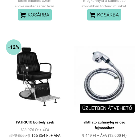
ülőke felülete: 32cm
megkönnyíti a különböző
ülőke vastagsága: 6cm
szögekben történő munkát.
SZEMÉLYES ÁTVÉTEL:
A pedál felemelésével fixalható a


KOSÁRBA
KOSÁRBA
PANNÓNIA UTCAI
szék poziciója.
ÜZLETÜNKBEN
-12%
ÜZLETBEN ÁTVEHETŐ
PATRICIO borbély szék
állítható zuhanyfej és cső
fejmosóhoz
188 976 Ft + ÁFA
(240 000 Ft)
165 354 Ft + ÁFA
9 449 Ft + ÁFA (12 000 Ft)