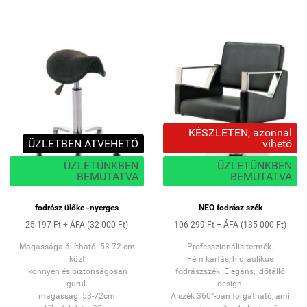
ÜZLETÜNKBEN
Összeszerelt állapotban
magasság: 18cm
KÉSZLETEN, azonnal
ÜZLETBEN ÁTVEHETŐ
vihető
ÜZLETÜNKBEN
ÜZLETÜNKBEN
BEMUTATVA
BEMUTATVA
fodrász ülőke -nyerges
NEO fodrász szék
25 197 Ft + ÁFA (32 000 Ft)
106 299 Ft + ÁFA (135 000 Ft)
Magassága állítható: 53-72 cm
Professzionális termék.
közt
Fém karfás, hidraulikus
könnyen és biztonságosan
fodrászszék. Elegáns, időtálló
gurul.
design.
magasság: 53-72cm
A szék 360°-ban forgatható, ami