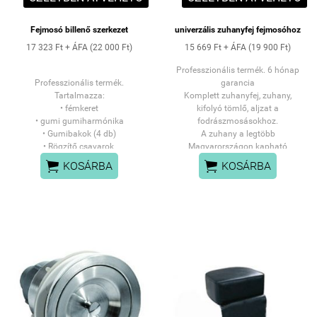
Fejmosó billenő szerkezet
univerzális zuhanyfej fejmosóhoz
17 323 Ft + ÁFA (22 000 Ft)
15 669 Ft + ÁFA (19 900 Ft)
Professzionális termék. 6 hónap
Professzionális termék.
garancia
Tartalmazza:
Komplett zuhanyfej, zuhany,
• fémkeret
kifolyó tömlő, aljzat a
• gumi gumiharmónika
fodrászmosásokhoz.
• Gumibakok (4 db)
A zuhany a legtöbb
• Rögzítő csavarok
Magyarországon kapható
21 cm átmérő lsd kép
fodrászmosóhoz illik.


KOSÁRBA
KOSÁRBA
ha ettől kisebb pl. 18 cm, akkor
SZEMÉLYES ÁTVÉTEL: PANNÓNIA UTCAI
biztos nem lesz jó!
ÜZLETÜNKBEN
SZEMÉLYES ÁTVÉTEL:
vagy FUTÁRSZOLGÁLATTAL
PANNÓNIA UTCAI
HÁZHOZSZÁLLÍTÁSSAL
ÜZLETÜNKBEN