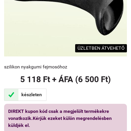
ÜZLETBEN ÁTVEHETŐ
szilikon nyakgumi fejmosóhoz
5 118 Ft + ÁFA (6 500 Ft)

készleten
DIREKT kupon kód csak a megjelölt termékekre
vonatkozik.Kérjük ezeket külön megrendelésben
küldjék el.