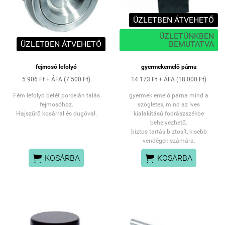
ÜZLETBEN ÁTVEHETŐ
ÜZLETÜNKBEN
ÜZLETBEN ÁTVEHETŐ
BEMUTATVA
fejmosó lefolyó
gyermekemelő párna
5 906 Ft + ÁFA (7 500 Ft)
14 173 Ft + ÁFA (18 000 Ft)
Fém lefolyó betét porcelán talás
gyermek emelő párna mind a
fejmosóhoz.
szögletes, mind az íves
Hajszűrő kosárral és dugóval.
kialakítású fodrászszékbe
behelyezhető.
biztos tartás biztosít, kisebb
vendégek számára.


KOSÁRBA
KOSÁRBA