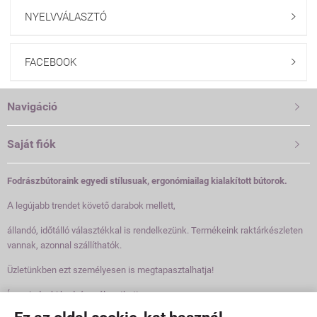
NYELVVÁLASZTÓ

FACEBOOK

Navigáció

Saját fiók

Fodrászbútoraink egyedi stílusuak, ergonómiailag kialakított bútorok.
A
legújabb trendet követő darabok mellett,
állandó, időtálló választékkal is rendelkezünk. Termékeink raktárkészleten
vannak, azonnal szállíthatók.
Üzletünkben ezt személyesen is megtapasztalhatja!
Így mindenki kedvére válogathat!