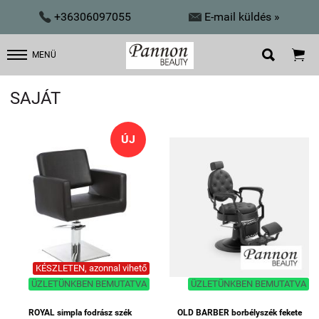


+36306097055
E-mail küldés »


MENÜ
SAJÁT
ÚJ
KÉSZLETEN, azonnal vihető
ÜZLETÜNKBEN BEMUTATVA
ÜZLETÜNKBEN BEMUTATVA
ROYAL simpla fodrász szék
OLD BARBER borbélyszék fekete