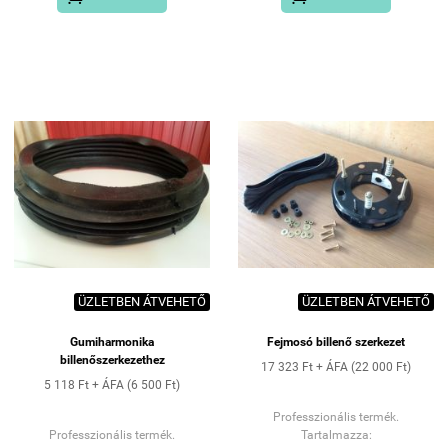
PANNÓNIA UTCAI
ÜZLETÜNKBEN
vagy FUTÁRSZOLGÁLATTAL
HÁZHOZSZÁLLÍTÁSSAL
ÜZLETBEN ÁTVEHETŐ
ÜZLETBEN ÁTVEHETŐ
Gumiharmonika
Fejmosó billenő szerkezet
billenőszerkezethez
17 323 Ft + ÁFA (22 000 Ft)
5 118 Ft + ÁFA (6 500 Ft)
Professzionális termék.
Professzionális termék.
Tartalmazza: