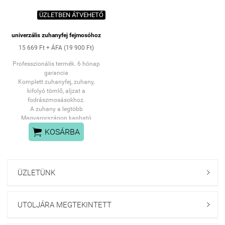
ÜZLETBEN ÁTVEHETŐ
univerzális zuhanyfej fejmosóhoz
15 669 Ft + ÁFA (19 900 Ft)
Professzionális termék. 6 hónap
garancia
Komplett zuhanyfej, zuhany,
kifolyó tömlő, aljzat a
fodrászmosásokhoz.
A zuhany a legtöbb
Magyarországon kapható
fodrászmosóhoz illik.

KOSÁRBA
SZEMÉLYES ÁTVÉTEL: PANNÓNIA UTCAI
ÜZLETÜNKBEN
vagy FUTÁRSZOLGÁLATTAL
HÁZHOZSZÁLLÍTÁSSAL
ÜZLETÜNK

UTOLJÁRA MEGTEKINTETT
