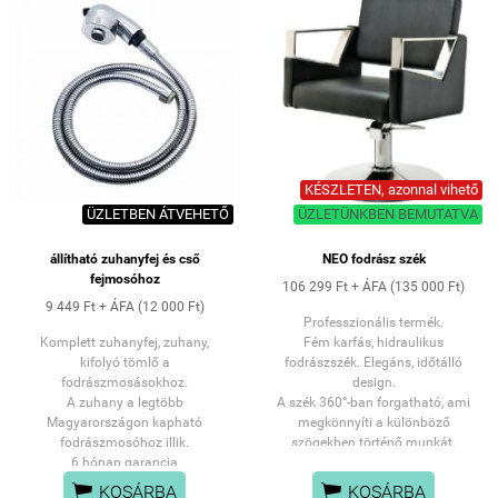
A szék 360°-ban forgatható, ami
megkönnyíti a különböző
szögekben történő hajvágást,
borotválást, szakáll igazítást.
A pedál felemelésével fixalható a
szék poziciója
KÉSZLETEN, azonnal vihető
ÜZLETBEN ÁTVEHETŐ
ÜZLETÜNKBEN BEMUTATVA
állítható zuhanyfej és cső
NEO fodrász szék
fejmosóhoz
106 299 Ft + ÁFA (135 000 Ft)
9 449 Ft + ÁFA (12 000 Ft)
Professzionális termék.
Komplett zuhanyfej, zuhany,
Fém karfás, hidraulikus
kifolyó tömlő a
fodrászszék. Elegáns, időtálló
fodrászmosásokhoz.
design.
A zuhany a legtöbb
A szék 360°-ban forgatható, ami
Magyarországon kapható
megkönnyíti a különböző
fodrászmosóhoz illik.
szögekben történő munkát.
6 hónap garancia
A pedál felemelésével fixalható a
SZEMÉLYES ÁTVÉTEL:
szék poziciója.


KOSÁRBA
KOSÁRBA