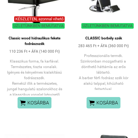
Max terhelhetőség: 150 kg
KÉSZLETEN, azonnal vihető
ÜZLETÜNKBEN BEMUTATVA
ÜZLETÜNKBEN BEMUTATVA
Classic wood hidraulikus fekete
CLASSIC borbély szék
fodrászszék
283 465 Ft + ÁFA (360 000 Ft)
110 236 Ft + ÁFA (140 000 Ft)
Professzionális termék.
Klasszikus forma, fa karfával.
Szinkronban mozgatható a
Természetes, tiszta vonalak.
dönthető háttámla az erős
Igényes és kényelmes kialakítású
lábtartó.
fodrászszék.
A barber férfi fodrász szék
kör
Remekül illik a természetes,
alakú talppal, kihúzható
jungel hangulatú szalonokhoz és
fejtartóval.
a klasszikus vonalat képviselő
Magassága hidraulikusan
fodrászatokhoz.
emelhető.


KOSÁRBA
KOSÁRBA
Speciálisan férfiaknak készült
hajvágó szék, strapabíró kárpíttal
és tűzéssel.
Szélesebb ülőfelület, erős
hidraulika biztosítja a
termetesebb férfiak kényelmét.