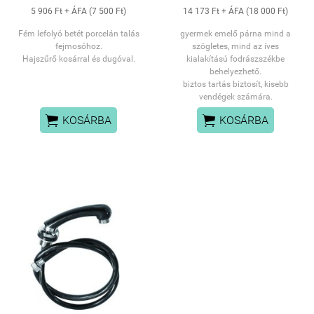
5 906 Ft + ÁFA (7 500 Ft)
14 173 Ft + ÁFA (18 000 Ft)
Fém lefolyó betét porcelán talás
gyermek emelő párna mind a
fejmosóhoz.
szögletes, mind az íves
Hajszűrő kosárral és dugóval.
kialakítású fodrászszékbe
behelyezhető.
biztos tartás biztosít, kisebb
vendégek számára.


KOSÁRBA
KOSÁRBA