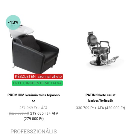
-13%
KÉSZLETEN, azonnal vihető
ÜZLETÜNKBEN BEMUTATVA
PREMIUM kerámia tálas fejmosó
PATIN fekete ezüst
xx
barber/férfiszék
251 969 Ft + ÁFA
330 709 Ft + ÁFA (420 000 Ft)
(320 000 Ft)
219 685 Ft + ÁFA
(279 000 Ft)
PROFESSZIONÁLIS