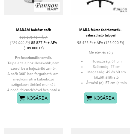
Max magasság: 60 cm 
Talp: 45 x 45 cm 
súly: 27,3 kg
 Max terhelhetőség: 150 kg 
MADAM fodrász szék
MARA fekete fodrászszék-
választható talppal
101 575 Ft + ÁFA
(129 000 Ft)
85 827 Ft + ÁFA
98 425 Ft + ÁFA (125 000 Ft)
(109 000 Ft)
Méretek és súly
Professzionális termék.
Hosszúság:
61 cm
Talpa a talajhoz illeszkedik, nem
Szélesség:
57 cm
szorul be a hajszárító zsinór.
Magasság:
49 és 60 cm
A szék 360°-ban forgatható, ami
között állítható
megkönnyíti a különböző
Átmérő (ø):
57 cm (a talp
szögekben történő munkát.
mérete)
A pedál felemelésével fixalható a
Súly:
18,6 kg
szék poziciója.


KOSÁRBA
KOSÁRBA
Ives kialakítású fodrászszék,
Főbb jellemzők
mely tökéletesen tartja vendégeit.
A szék belső részéből a haj
Állítható magasság:
Erős,
hajszárítóval könnyen kifújható.
hidraulikus pumpa emeli
Talpa a talajhoz illeszkedik, nem
és süllyeszti a széket.
szorul be a hajszárító zsinór.
Biztonság:
A pumpa
Hossz: 57 cm
lezárható, és beépített