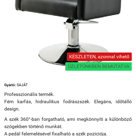
KÉSZLETEN, azonnal vihető
ÜZLETÜNKBEN BEMUTATVA
Gyártó:
SAJÁT
Professzionális termék.
Fém karfás, hidraulikus fodrászszék. Elegáns, időtálló
design.
A szék 360°-ban forgatható, ami megkönnyíti a különböző
szögekben történő munkát.
A pedál felemelésével fixalható a szék poziciója.