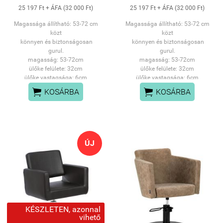
25 197 Ft + ÁFA (32 000 Ft)
25 197 Ft + ÁFA (32 000 Ft)
Magassága állítható: 53-72 cm
Magassága állítható: 53-72 cm
közt
közt
könnyen és biztonságosan
könnyen és biztonságosan
gurul.
gurul.
magasság: 53-72cm
magasság: 53-72cm
ülőke felülete: 32cm
ülőke felülete: 32cm
ülőke vastagsága: 6cm
ülőke vastagsága: 6cm
SZEMÉLYES ÁTVÉTEL:
MAX terhelhetőség 150kg


KOSÁRBA
KOSÁRBA
PANNÓNIA UTCAI
SZEMÉLYES ÁTVÉTEL:
ÜZLETÜNKBEN
PANNÓNIA UTCAI
ÜZLETÜNKBEN
ÚJ
KÉSZLETEN, azonnal
vihető