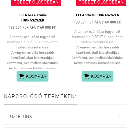
TÖBBET OLCSÓBBAN
TÖBBET OLCSÓBBAN
ELLA bézs-szürke
ELLA fekete FODRÁSZSZÉK
FODRÁSZSZÉK
133 071 Ft + ÁFA (169 000 Ft)
133 071 Ft + ÁFA (169 000 Ft)
A termék szállítása ingyenes!
A termék szállítása ingyenes!
használja a DIREKT kuponkódot
használja a DIREKT kuponkódot
fizetés: előreutalással
fizetés: előreutalással
A kényelmes ülés hosszabb
A kényelmes ülés hosszabb
kezelések alatt is biztosítja a
kezelések alatt is biztosítja a
komfortot, minimalista kialakítása
komfortot, minimalista kialakítása
pedig nemcsak funkcionálissá,
pedig nemcsak funkcionálissá,
hanem a szalonjának elegáns
hanem a szalonjának elegáns
megjelenést kölcsönöz.


KOSÁRBA
KOSÁRBA
megjelenést kölcsönöz.
A tartós hidraulikus emelő
A tartós hidraulikus emelő
lehetővé teszi az ülés
lehetővé teszi az ülés
magasságának zökkenőmentes
KAPCSOLÓDÓ TERMÉKEK:
magasságának zökkenőmentes
állítását 42 és 60 cm között –
állítását 42 és 60 cm között –
még akkor is, amikor a vendég a
még akkor is, amikor a vendég a
székben ül. Ez ergonomikussá
székben ül. Ez ergonomikussá
teszi a munkát, és a pozíció
ÜZLETÜNK

teszi a munkát, és a pozíció
könnyen a vendég és a fodrász
könnyen a vendég és a fodrász
magasságához igazítható. A
magasságához igazítható. A
kényelmes háttámla elősegíti a