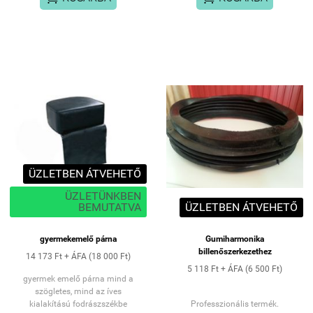
Talp Magasság: 1cm
Lábtartó rész hossza:33cm
Összeszerelt állapotban
magasság: 18cm
ÜZLETBEN ÁTVEHETŐ
ÜZLETÜNKBEN
BEMUTATVA
ÜZLETBEN ÁTVEHETŐ
gyermekemelő párna
Gumiharmonika
billenőszerkezethez
14 173 Ft + ÁFA (18 000 Ft)
5 118 Ft + ÁFA (6 500 Ft)
gyermek emelő párna mind a
szögletes, mind az íves
kialakítású fodrászszékbe
Professzionális termék.