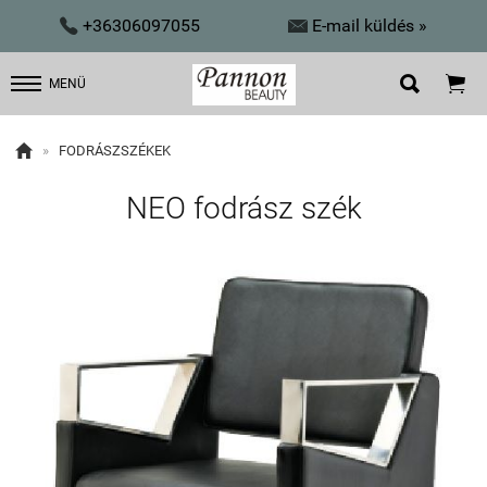


+36306097055
E-mail küldés »


MENÜ

»
FODRÁSZSZÉKEK
NEO fodrász szék