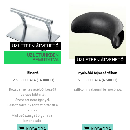
ÜZLETBEN ÁTVEHETŐ
ÜZLETÜNKBEN
BEMUTATVA
ÜZLETBEN ÁTVEHETŐ
lábtartó
nyakvédő fejmosó tálhoz
12 598 Ft + ÁFA (16 000 Ft)
5 118 Ft + ÁFA (6 500 Ft)
Rozsdamentes acélból készült
szilikon nyakgumi fejmosóhoz
fodrász lábtartó.
Szerelést nem igényel.
Falhoz tolva fix tartást biztosít a
lábnak.
Alul csúszásgátló gumival
bevont talp.
Talp Szélesség: 20,5cm


KOSÁRBA
KOSÁRBA