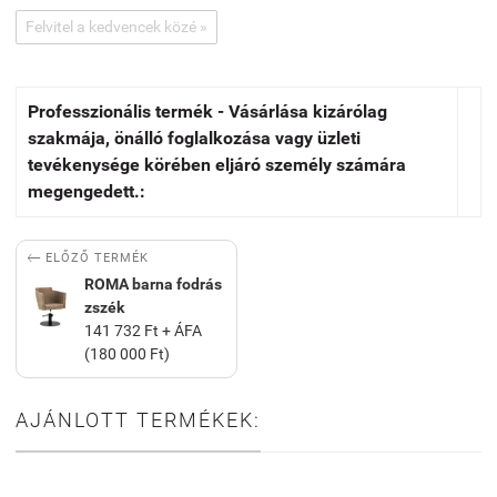
Felvitel a kedvencek közé »
Professzionális termék - Vásárlása kizárólag
szakmája, önálló foglalkozása vagy üzleti
tevékenysége körében eljáró személy számára
megengedett.:

ELŐZŐ TERMÉK
ROMA barna fodrás
zszék
141 732 Ft + ÁFA
(180 000 Ft)
AJÁNLOTT TERMÉKEK: