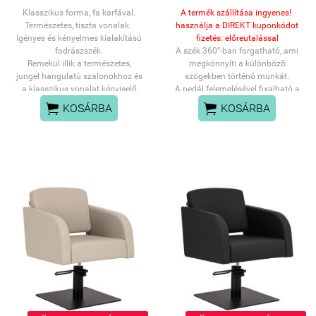
Klasszikus forma, fa karfával.
A termék szállítása ingyenes!
Természetes, tiszta vonalak.
használja a DIREKT kuponkódot
Igényes és kényelmes kialakítású
fizetés: előreutalással
fodrászszék.
A szék 360°-ban forgatható, ami
Remekül illik a természetes,
megkönnyíti a különböző
jungel hangulatú szalonokhoz és
szögekben történő munkát.
a klasszikus vonalat képviselő
A pedál felemelésével fixalható a
fodrászatokhoz.
szék poziciója.


KOSÁRBA
KOSÁRBA