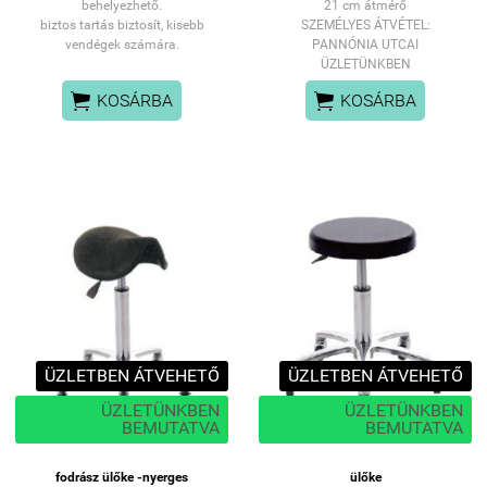
behelyezhető.
21 cm átmérő
biztos tartás biztosít, kisebb
SZEMÉLYES ÁTVÉTEL:
vendégek számára.
PANNÓNIA UTCAI
ÜZLETÜNKBEN


KOSÁRBA
KOSÁRBA
ÜZLETBEN ÁTVEHETŐ
ÜZLETBEN ÁTVEHETŐ
ÜZLETÜNKBEN
ÜZLETÜNKBEN
BEMUTATVA
BEMUTATVA
fodrász ülőke -nyerges
ülőke