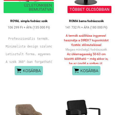
ÜZLETÜNKBEN
BEMUTATVA
TÖBBET OLCSÓBBAN
ROYAL simpla fodrász szék
ROMA barna fodrászszék
106 299 Ft + ÁFA (135 000 Ft)
141 732 Ft + ÁFA (180 000 Ft)
A termék szállítása ingyenes!
Professzionális termék.
használja a DIREKT kuponkódot
fizetés: előreutalással
Minimalista design szalonok kedvelt széke.
Magas minőségű fodrászszék
Letisztult forma, egyenes vonalak
Az ülésmagasság
50-63 cm
közötti állítható
– még akkor is,
A szék 360°-ban forgatható, ami megkönnyíti a különböző szög
ha az ügyfél a széken ül.
Ez garantálja
az


A pedál felemelésével fixalható a szék poziciója.
KOSÁRBA
KOSÁRBA
ergonomikusabb munkavégzést
,
Jellemzők: 
lehetővé téve a szék
magasságának szabadon
időtálló design,
állíthatóságát mind a vendég,
könnyen tisztítható
mind a fodrász magasságához.
textibőr kárpit,
A megfelelően profilozott
forgatható és fékezhető
háttámla
szintetikus bőrrel van
emelő láb
kárpitozva,
állítható magasságú
kényelmes
megtámasztást
üléspozíció.
biztosít a hátnak
, ami különösen