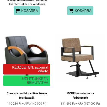
görnyedjen meg.
Akár férfi, akár női vendégek
számára is tökéletes


KOSÁRBA
KOSÁRBA
fodrászszék.
Süllyesztett háttámla nem
zavaró a hajvágás során.
Használható barberszéknek, de
akár smink széknek is.
KÉSZLETEN, azonnal
vihető
ÜZLETÜNKBEN
BEMUTATVA
Classic wood hidraulikus fekete
MODE barna industry
fodrászszék
fodrászszék
110 236 Ft + ÁFA (140 000 Ft)
131 496 Ft + ÁFA (167 000 Ft)