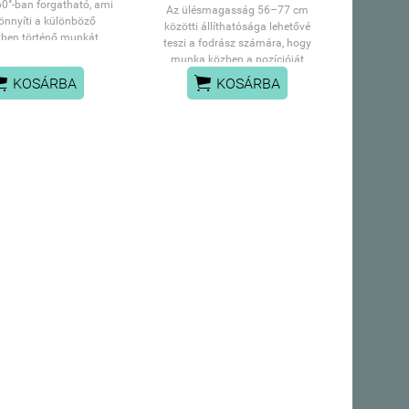
60°-ban forgatható, ami
Az ülésmagasság 56–77 cm
nnyíti a különböző
közötti állíthatósága lehetővé
ben történő munkát.
teszi a fodrász számára, hogy
nő munkát.
elemelésével fixalható a
munka közben a pozícióját
szék poziciója.
kényelmesen igazítsa. A nyereg


KOSÁRBA
KOSÁRBA
alakú, deformációálló szivaccsal
töltött ülés garantálja a
kényelmet és az ergonómiát. A
teljesen forgatható
mechanizmus hatékonyabbá és
kényelmesebbé teszi a munkát.
A mobilitást Roll Speed kerekek
biztosítják, amelyek vas maggal
és poliuretán (PU) bevonattal
rendelkeznek, ötvözve a sima
mozgást a kiemelkedő
kopásállósággal. Az ABEC-7
csapágyak használata könnyűvé
teszi az ülőke mozgatását,
jelentősen megkönnyítve a
manőverezést.
A csak online elérhető
termékeink között találhatsz
akár extravagánsabb darabokat
is