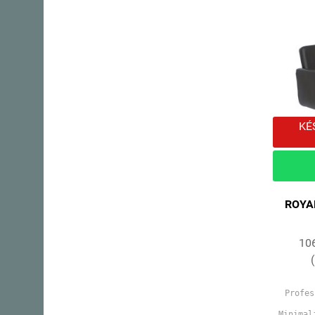
KÉ
ROYAL
106
Profes
Minimal