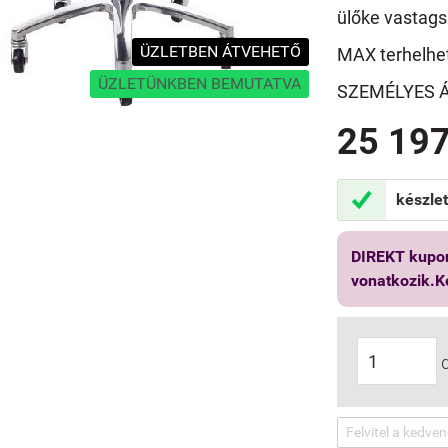
ülőke vastag
ÜZLETBEN ÁTVEHETŐ
MAX terhelhe
ÜZLETÜNKBEN BEMUTATVA
SZEMÉLYES 
25 197

készle
DIREKT kupon
vonatkozik.K
Felvitel a kedve