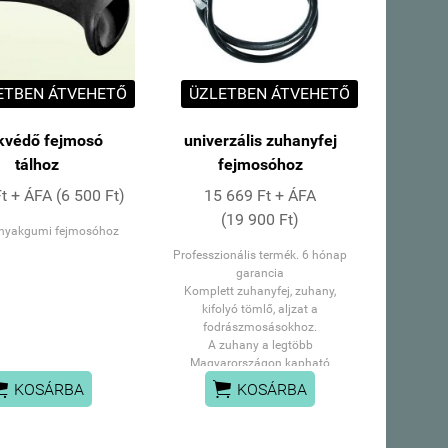
ETBEN ÁTVEHETŐ
ÜZLETBEN ÁTVEHETŐ
kvédő fejmosó
univerzális zuhanyfej
tálhoz
fejmosóhoz
t + ÁFA (6 500 Ft)
15 669 Ft + ÁFA
(19 900 Ft)
n nyakgumi fejmosóhoz
Professzionális termék. 6 hónap
garancia
Komplett zuhanyfej, zuhany,
kifolyó tömlő, aljzat a
fodrászmosásokhoz.
A zuhany a legtöbb
Magyarországon kapható
fodrászmosóhoz illik.


KOSÁRBA
KOSÁRBA
SZEMÉLYES ÁTVÉTEL: PANNÓNIA UTCAI
ÜZLETÜNKBEN
vagy FUTÁRSZOLGÁLATTAL