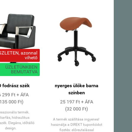
HÁZHOZSZÁLLÍTÁSSAL
SZLETEN, azonnal
vihető
ÜZLETÜNKBEN
BEMUTATVA
 fodrász szék
nyerges ülőke barna
színben
 299 Ft + ÁFA
(135 000 Ft)
25 197 Ft + ÁFA
(32 000 Ft)
esszionális termék.
karfás, hidraulikus
A termék szállítása ingyenes!
zék. Elegáns, időtálló
használja a DIREKT kuponkódot
design.
fizetés: előreutalással