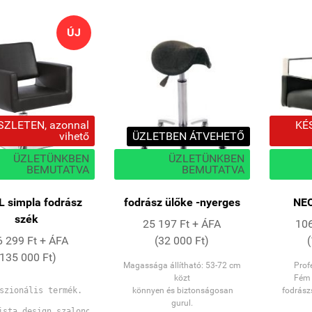
ÚJ
SZLETEN, azonnal
KÉ
vihető
ÜZLETBEN ÁTVEHETŐ
ÜZLETÜNKBEN
ÜZLETÜNKBEN
BEMUTATVA
BEMUTATVA
 simpla fodrász
fodrász ülőke -nyerges
NEO
szék
25 197 Ft + ÁFA
106
 299 Ft + ÁFA
(32 000 Ft)
(135 000 Ft)
Magassága állítható: 53-72 cm
Prof
közt
Fém 
szionális termék.
könnyen és biztonságosan
fodrászs
gurul.
ista design szalonok kedvelt széke.