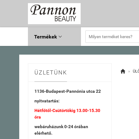
Termékek


»
ÜLŐ
ÜZLETÜNK
1136-Budapest-
Pannónia utca 22
nyitvatartás:
Hétfőtől-Csütörtökig 13.00-15.30
óra
webáruházunk 0-24 órában
elérhető.