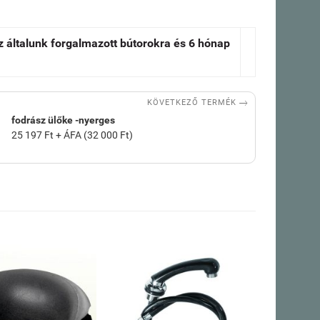
az általunk forgalmazott bútorokra és 6 hónap

KÖVETKEZŐ TERMÉK
fodrász ülőke -nyerges
25 197 Ft + ÁFA (32 000 Ft)