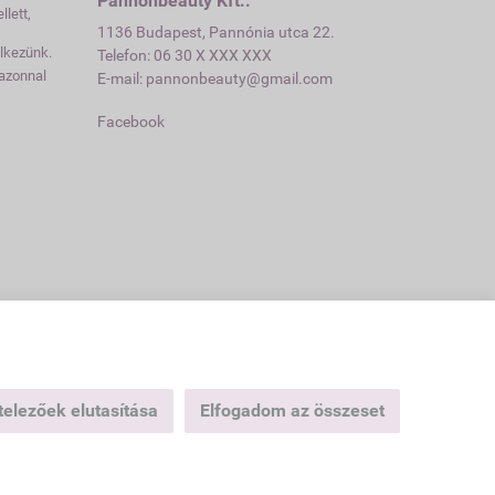
Pannonbeauty Kft..
lett,
1136 Budapest, Pannónia utca 22.
elkezünk.
Telefon: 06 30 X XXX XXX
azonnal
E-mail: pannonbeauty@gmail.com
Facebook
Webáruház készítés
a StartÜzlettel.
elezőek elutasítása
Elfogadom az összeset