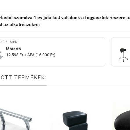
rlástól számítva 1 év jótállást vállalunk a fogyasztók részére 
st az alkatrészekre:
Ő TERMÉK
lábtartó
12 598 Ft + ÁFA (16 000 Ft)
LOTT TERMÉKEK: