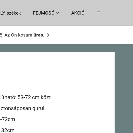
LY székek
FEJMOSÓ
AKCIÓ




Az Ön kosara
üres
.
ítható: 53-72 cm közt
iztonságosan gurul.
3-72cm
e: 32cm