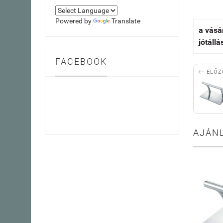
Powered by
Translate
a vásá
jótállá
FACEBOOK

ELŐZ
AJÁN