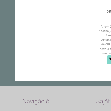
25
A termé
használj
fize
Az ülé
közötti
teszi a
munka 
kényelme
alakú, de
töltö
kényelm
te
mechani
kényelme
A mobili
biztosít
és poli
Navigáció
Saját 
rendelk
moz