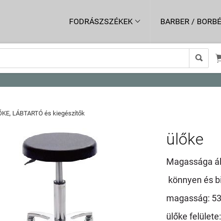
FODRÁSZSZÉKEK
BARBER / BORBÉ


KE, LÁBTARTÓ és kiegészítők
ülőke
Magassága áll
könnyen és b
magasság: 5
ülőke felület