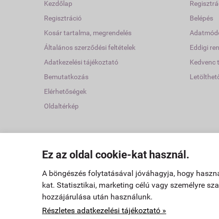
kopásá
Kezdőlap
Regisztrá
csapágya
Regisztráció
Belépés
teszi 
jelen
Kosár tartalma, megrendelés
Adatmódo
A cs
Általános szerződési feltételek
Eddigi re
terméke
Adatkezelési tájékoztató
Kedvenc 
akár ext
Bemutatkozás
Letölthet
Elérhetőségek
Oldaltérkép
Ez az oldal cookie-kat használ.
www.fodraszbutorok.hu -
Pannonbeauty Kft
-
ÁSZF
-
Adat
A böngészés folytatásával jóváhagyja, hogy haszn
kat. Statisztikai, marketing célú vagy személyre s
hozzájárulása után használunk.
Részletes adatkezelési tájékoztató »