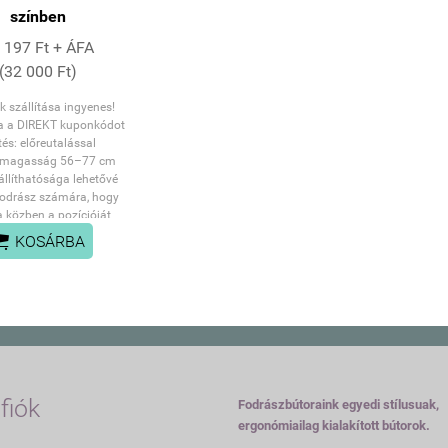
színben
 197 Ft + ÁFA
(32 000 Ft)
k szállítása ingyenes!
a a DIREKT kuponkódot
tés: előreutalással
smagasság 56–77 cm
 állíthatósága lehetővé
 fodrász számára, hogy
közben a pozícióját
sen igazítsa. A nyereg

KOSÁRBA
formációálló szivaccsal
tt ülés garantálja a
et és az ergonómiát. A
ljesen forgatható
zmus hatékonyabbá és
sebbé teszi a munkát.
tást Roll Speed kerekek
ják, amelyek vas maggal
uretán (PU) bevonattal
fiók
Fodrászbútoraink egyedi stílusuak,
eznek, ötvözve a sima
ergonómiailag kialakított bútorok.
gást a kiemelkedő