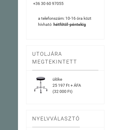
+36 30 60 97055
a telefonszám: 10-16 óra közt
hívható
hétfőtől-péntekig
UTOLJÁRA
MEGTEKINTETT
ülőke
25 197 Ft + ÁFA
(32 000 Ft)
NYELVVÁLASZTÓ