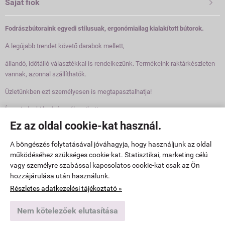
Saját fiók

habszivacs töltetű ülés nagyfokú
használati kényelmet biztosít
még sokórás kezelés alatt is. A
Fodrászbútoraink egyedi stílusuak, ergonómiailag kialakított bútorok.
karfák lehetővé teszik a vendég
vállainak helyes elhelyezését – ez
A
legújabb trendet követő darabok mellett,
biztosítja, hogy a vendég ne
dugja a fejét a vállába, ne
állandó, időtálló választékkal is rendelkezünk. Termékeink raktárkészleten
görnyedjen meg.
vannak, azonnal szállíthatók.
Üzletünkben ezt személyesen is megtapasztalhatja!
Így mindenki kedvére válogathat!
Ez az oldal cookie-kat használ.
Elérhetőségek

A böngészés folytatásával jóváhagyja, hogy használjunk az oldal
működéséhez szükséges cookie-kat. Statisztikai, marketing célú
www.fodraszbutorok.hu -
Pannonbeauty Kft
-
ÁSZF
-
Adatkezelési tájékoztató
vagy személyre szabással kapcsolatos cookie-kat csak az Ön
hozzájárulása után használunk.
Webáruház készítés
a StartÜzlettel.
Részletes adatkezelési tájékoztató »
Nem kötelezőek elutasítása