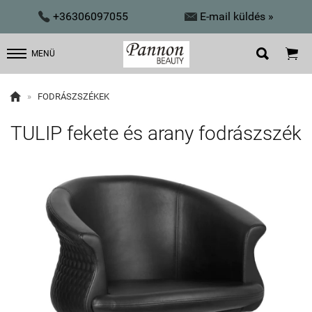


+36306097055
E-mail küldés »


MENÜ

»
FODRÁSZSZÉKEK
TULIP fekete és arany fodrászszék