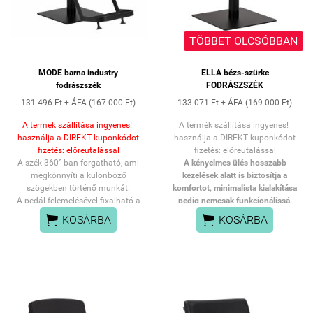
TÖBBET OLCSÓBBAN
MODE barna industry
ELLA bézs-szürke
fodrászszék
FODRÁSZSZÉK
131 496 Ft + ÁFA (167 000 Ft)
133 071 Ft + ÁFA (169 000 Ft)
A termék szállítása ingyenes!
A termék szállítása ingyenes!
használja a DIREKT kuponkódot
használja a DIREKT kuponkódot
fizetés: előreutalással
fizetés: előreutalással
A szék 360°-ban forgatható, ami
A kényelmes ülés hosszabb
megkönnyíti a különböző
kezelések alatt is biztosítja a
szögekben történő munkát.
komfortot, minimalista kialakítása
A pedál felemelésével fixalható a
pedig nemcsak funkcionálissá,
szék poziciója.
hanem a szalonjának elegáns


KOSÁRBA
KOSÁRBA
megjelenést kölcsönöz.
A tartós hidraulikus emelő
lehetővé teszi az ülés
magasságának zökkenőmentes
állítását 42 és 60 cm között –
még akkor is, amikor a vendég a
székben ül. Ez ergonomikussá