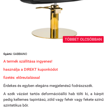
TÖBBET OLCSÓBBAN
Gyártó:
GABBIANO
A termék szállítása ingyenes!
használja a DIREKT kuponkódot
fizetés: előreutalással
Érdekes és egyben elegáns megjelenésű fodrászszék.
A szék vázást tartós
deformációálló hab tölti ki, a kárpit
pedig
kellemes tapintású,
zöld vagy fehér vagy fekete színű
szintetikus bőr
.