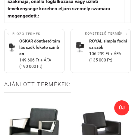
szakmája, önálló foglalkozása vagy üzleti
tevékenysége körében eljáró személy számára
megengedett.:


KÖVETKEZŐ TERMÉK
ELŐZŐ TERMÉK
OSKAR dönthető tám
ROYAL simpla fodrá
lás szék fekete színb
sz szék
en
106 299 Ft + ÁFA
149 606 Ft + ÁFA
(135 000 Ft)
(190 000 Ft)
AJÁNLOTT TERMÉKEK:
ÚJ