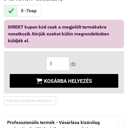

5 -7nap
DIREKT kupon kód csak a megjelölt termékekre
vonatkozik.Kérjük ezeket külön megrendelésben
küldjék el.
db

KOSÁRBA HELYEZÉS
Felvitel a kedvencek közé »
Professzionális termék - Vásárlása kizárólag