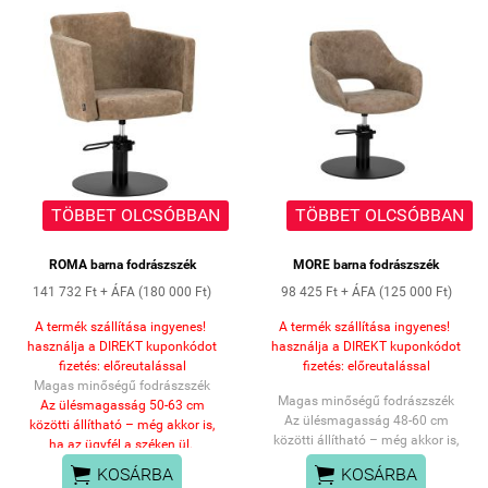
forgatható és fékezhető
emelő láb
állítható magasságú
üléspozíció.
Szék méretei: 
Hossz: 48,5 cm 
széles: 63 cm 
Min magasság: 45 cm 
Max magasság: 60 cm 
Talp: 45 x 45 cm 
TÖBBET OLCSÓBBAN
TÖBBET OLCSÓBBAN
súly: 27,3 kg
 Max terhelhetőség: 150 kg 
ROMA barna fodrászszék
MORE barna fodrászszék
141 732 Ft + ÁFA (180 000 Ft)
98 425 Ft + ÁFA (125 000 Ft)
A termék szállítása ingyenes!
A termék szállítása ingyenes!
használja a DIREKT kuponkódot
használja a DIREKT kuponkódot
fizetés: előreutalással
fizetés: előreutalással
Magas minőségű fodrászszék
Magas minőségű fodrászszék
Az ülésmagasság
50-63 cm
Az ülésmagasság 48
-60 cm
közötti állítható
– még akkor is,
közötti állítható
– még akkor is,
ha az ügyfél a széken ül.
ha az ügyfél a széken ül.
Ez garantálja
az


KOSÁRBA
KOSÁRBA
Ez garantálja
az
ergonomikusabb munkavégzést
,