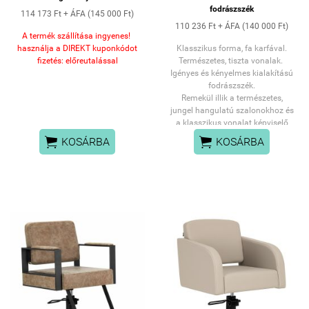
fodrászszék
114 173 Ft + ÁFA (145 000 Ft)
110 236 Ft + ÁFA (140 000 Ft)
A termék szállítása ingyenes!
használja a DIREKT kuponkódot
Klasszikus forma, fa karfával.
fizetés: előreutalással
Természetes, tiszta vonalak.
Igényes és kényelmes kialakítású
fodrászszék.
Remekül illik a természetes,
jungel hangulatú szalonokhoz és
a klasszikus vonalat képviselő
fodrászatokhoz.


KOSÁRBA
KOSÁRBA