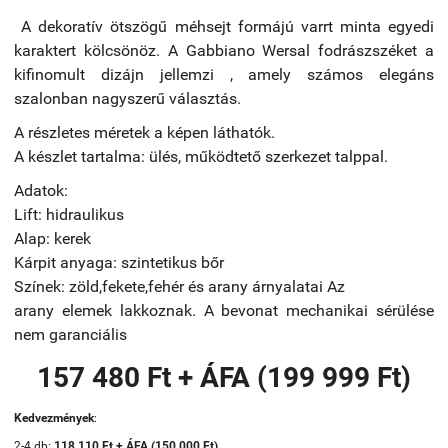
A dekoratív ötszögű méhsejt formájú varrt minta
egyedi
karaktert
kölcsönöz.
A Gabbiano Wersal fodrászszéket a
kifinomult dizájn
jellemzi
, amely számos elegáns
szalonban nagyszerű választás.
A részletes méretek a képen láthatók.
A készlet tartalma:
ülés, működtető szerkezet talppal.
Adatok:
Lift: hidraulikus
Alap: kerek
Kárpit anyaga: szintetikus bőr
Színek: zöld,fekete,fehér és arany árnyalatai Az
arany elemek lakkoznak.
A bevonat mechanikai sérülése
nem garanciális
157 480 Ft + ÁFA (199 999 Ft)
Kedvezmények
:
2-4 db:
118 110 Ft + ÁFA (150 000 Ft)