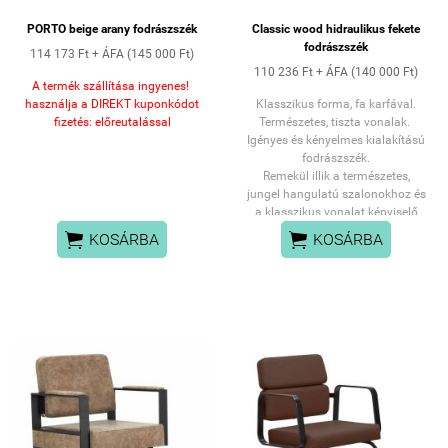
PORTO beige arany fodrászszék
Classic wood hidraulikus fekete
fodrászszék
114 173 Ft + ÁFA (145 000 Ft)
110 236 Ft + ÁFA (140 000 Ft)
A termék szállítása ingyenes!
használja a DIREKT kuponkódot
Klasszikus forma, fa karfával.
fizetés: előreutalással
Természetes, tiszta vonalak.
Igényes és kényelmes kialakítású
fodrászszék.
Remekül illik a természetes,
jungel hangulatú szalonokhoz és
a klasszikus vonalat képviselő
fodrászatokhoz.


KOSÁRBA
KOSÁRBA