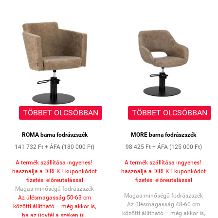
könnyen tisztítható
textibőr kárpit,
forgatható és fékezhető
emelő láb
állítható magasságú
üléspozíció.
Szék méretei: 
Hossz: 48,5 cm 
széles: 63 cm 
Min magasság: 45 cm 
Max magasság: 60 cm 
Talp: 45 x 45 cm 
TÖBBET OLCSÓBBAN
TÖBBET OLCSÓBBAN
súly: 27,3 kg
 Max terhelhetőség: 150 kg 
ROMA barna fodrászszék
MORE barna fodrászszék
141 732 Ft + ÁFA (180 000 Ft)
98 425 Ft + ÁFA (125 000 Ft)
A termék szállítása ingyenes!
A termék szállítása ingyenes!
használja a DIREKT kuponkódot
használja a DIREKT kuponkódot
fizetés: előreutalással
fizetés: előreutalással
Magas minőségű fodrászszék
Magas minőségű fodrászszék
Az ülésmagasság
50-63 cm
Az ülésmagasság 48
-60 cm
közötti állítható
– még akkor is,
közötti állítható
– még akkor is,
ha az ügyfél a széken ül.