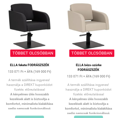
TÖBBET OLCSÓBBAN
TÖBBET OLCSÓBBAN
ELLA fekete FODRÁSZSZÉK
ELLA bézs-szürke
FODRÁSZSZÉK
133 071 Ft + ÁFA (169 000 Ft)
133 071 Ft + ÁFA (169 000 Ft)
A termék szállítása ingyenes!
használja a DIREKT kuponkódot
A termék szállítása ingyenes!
fizetés: előreutalással
használja a DIREKT kuponkódot
A kényelmes ülés hosszabb
fizetés: előreutalással
kezelések alatt is biztosítja a
A kényelmes ülés hosszabb
komfortot, minimalista kialakítása
kezelések alatt is biztosítja a
pedig nemcsak funkcionálissá,
komfortot, minimalista kialakítása
hanem a szalonjának elegáns
pedig nemcsak funkcionálissá,