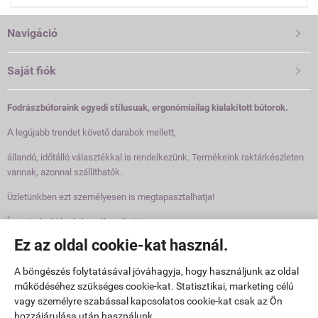
Navigáció

Saját fiók

Fodrászbútoraink egyedi stílusuak, ergonómiailag kialakított bútorok.
A
legújabb trendet követő darabok mellett,
állandó, időtálló választékkal is rendelkezünk. Termékeink raktárkészleten
vannak, azonnal szállíthatók.
Üzletünkben ezt személyesen is megtapasztalhatja!
Így mindenki kedvére válogathat!
Ez az oldal cookie-kat használ.
Elérhetőségek

A böngészés folytatásával jóváhagyja, hogy használjunk az oldal
működéséhez szükséges cookie-kat. Statisztikai, marketing célú
www.fodraszbutorok.hu -
Pannonbeauty Kft
-
ÁSZF
-
Adatkezelési tájékoztató
vagy személyre szabással kapcsolatos cookie-kat csak az Ön
hozzájárulása után használunk.