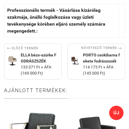
Professzionális termék - Vásárlása kizárólag
szakmája, önálló foglalkozása vagy üzleti
tevékenysége körében eljáró személy számára
megengedett.:


KÖVETKEZŐ TERMÉK
ELŐZŐ TERMÉK
ELLA bézs-szürke F
PORTO csokibarna f
ODRÁSZSZÉK
ekete fodrászszék
133 071 Ft + ÁFA
114 173 Ft + ÁFA
(169 000 Ft)
(145 000 Ft)
AJÁNLOTT TERMÉKEK:
ÚJ