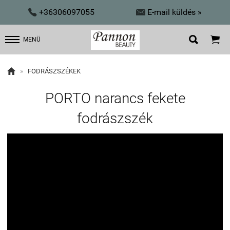


+36306097055
E-mail küldés »


MENÜ

»
FODRÁSZSZÉKEK
PORTO narancs fekete
fodrászszék