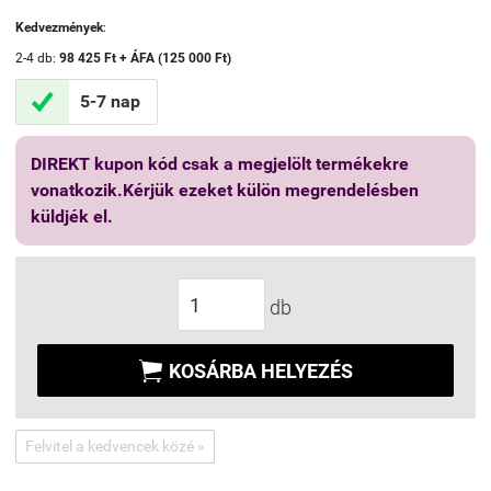
Kedvezmények
:
2-4 db:
98 425 Ft + ÁFA (125 000 Ft)

5-7 nap
DIREKT kupon kód csak a megjelölt termékekre
vonatkozik.Kérjük ezeket külön megrendelésben
küldjék el.
db

KOSÁRBA HELYEZÉS
Felvitel a kedvencek közé »