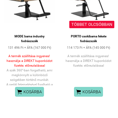
TÖBBET OLCSÓBBAN
MODE barna industry
PORTO csokibarna fekete
fodrászszék
fodrászszék
131 496 Ft + ÁFA (167 000 Ft)
114 173 Ft + ÁFA (145 000 Ft)
A termék szállítása ingyenes!
A termék szállítása ingyenes!
használja a DIREKT kuponkódot
használja a DIREKT kuponkódot
fizetés: előreutalással
fizetés: előreutalással
A szék 360°-ban forgatható, ami
megkönnyíti a különböző
szögekben történő munkát.
A pedál felemelésével fixalható a
szék poziciója.


KOSÁRBA
KOSÁRBA