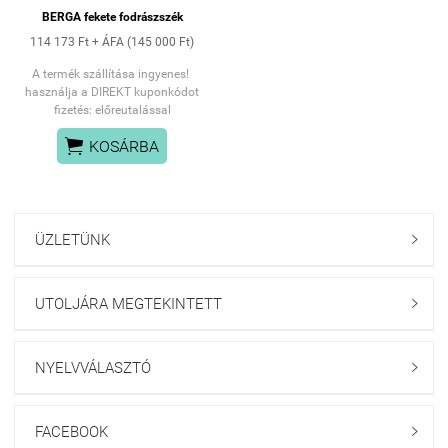
árnyalatai Az
BERGA fekete fodrászszék
arany elemek lakkoznak.
A
bevonat mechanikai sérülése
114 173 Ft + ÁFA (145 000 Ft)
nem garanciális
A termék szállítása ingyenes!
használja a DIREKT kuponkódot
fizetés: előreutalással

KOSÁRBA
ÜZLETÜNK

UTOLJÁRA MEGTEKINTETT

NYELVVÁLASZTÓ

FACEBOOK
